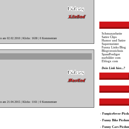
Schmunzelseite
Satire Clips
in am 02.02.2010 | Klicks: 1638 | 0 Kommentare
Humor und Satire
Supermeister
Funny Links Blog
Blogverzeichnis
SpassPrediger
nurbilder com
Eblogx com
Dein Link hier...?
in am 21.04.2015 | Klicks: 1161 | 0 Kommentare
-
Funpics4ever-Pic
-
Funny Bike Picdu
-
Funny Cars Picdu