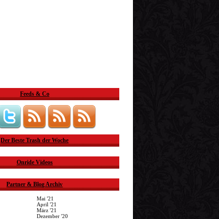
Feeds & Co
Der Beste Trash der Woche
Onride Videos
Partner & Blog Archiv
Mai '21
April '21
März '21
Dezember '20