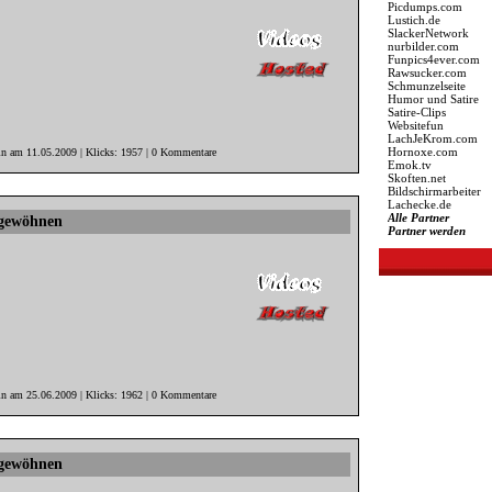
Picdumps.com
Lustich.de
SlackerNetwork
nurbilder.com
Funpics4ever.com
Rawsucker.com
Schmunzelseite
Humor und Satire
Satire-Clips
Websitefun
LachJeKrom.com
Hornoxe.com
in am 11.05.2009 | Klicks: 1957 | 0 Kommentare
Emok.tv
Skoften.net
Bildschirmarbeiter
Lachecke.de
Alle Partner
bgewöhnen
Partner werden
in am 25.06.2009 | Klicks: 1962 | 0 Kommentare
bgewöhnen