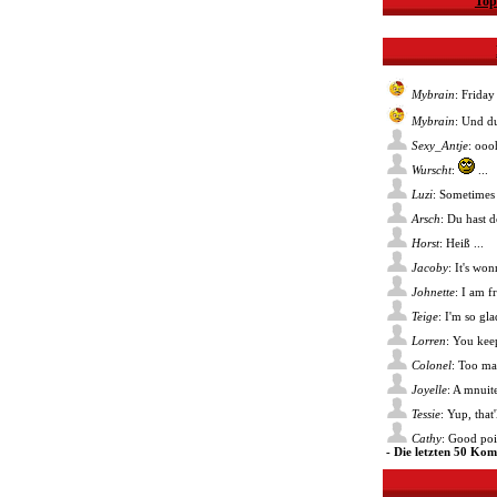
Top
Mybrain
: Friday
Mybrain
: Und du
Sexy_Antje
: ooo
Wurscht
:
...
Luzi
: Sometimes 
Arsch
: Du hast 
Horst
: Heiß ...
Jacoby
: It's wo
Johnette
: I am f
Teige
: I'm so gl
Lorren
: You kee
Colonel
: Too ma
Joyelle
: A mnuite
Tessie
: Yup, that
Cathy
: Good poin
- Die letzten 50 Ko