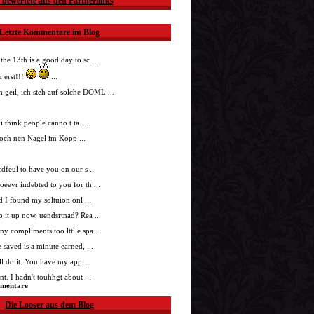
 bewertete aus den Partnerlinks
Letzte Kommentare im Blog
 the 13th is a good day to sc ...
 erst!!!
...
h geil, ich steh auf solche DOML ...
i think people canno t ta ...
doch nen Nagel im Kopp ...
nrdfeul to have you on our s ...
roeevr indebted to you for th ...
ad I found my soltuion onl ...
p it up now, uendsrtnad? Rea ...
ny compliments too lttile spa ...
 saved is a minute earned, ...
'll do it. You have my app ...
t. I hadn't touhhgt about ...
mmentare
Die Looser aus dem Blog