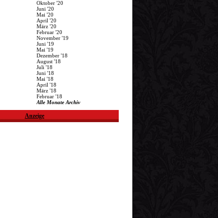
Oktober '20
Juni '20
Mai '20
April '20
März '20
Februar '20
November '19
Juni '19
Mai '19
Dezember '18
August '18
Juli '18
Juni '18
Mai '18
April '18
März '18
Februar '18
Alle Monate Archiv
Anzeige