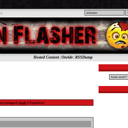
n
|
Hosted Content
Onride
RSSDump
|
|
nen
getagged
ergab
6
Ergebnisse!