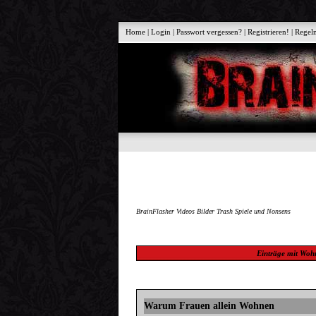
Home
|
Login
|
Passwort vergessen?
|
Registrieren!
|
Regel
BrainFlasher Videos Bilder Trash Spiele und Nonsens
Einträge mit
Woh
Warum Frauen allein Wohnen