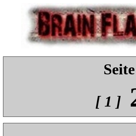
Seite
[ 1 ]