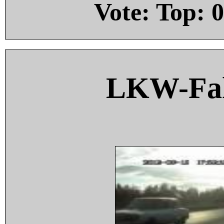
Vote: Top:
0
LKW-Fah