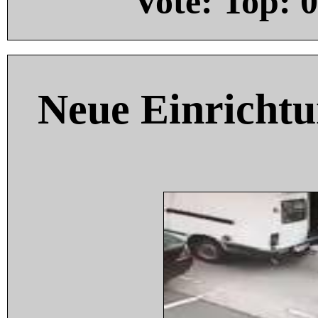
Vote: Top:
0
Neue Einricht