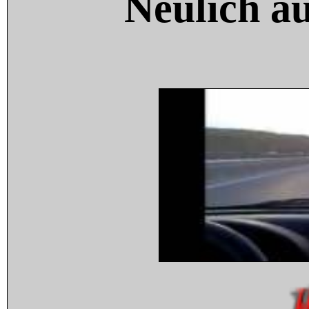
Neulich a