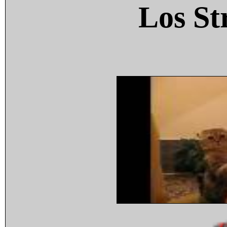
Los St