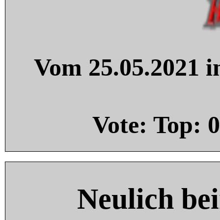
Vom 25.05.2021 in
Vote: Top:
0
Neulich be