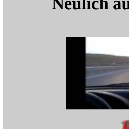
Neulich a