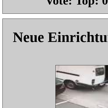
Vote: Top:
0
Neue Einricht