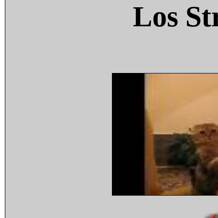
Los St