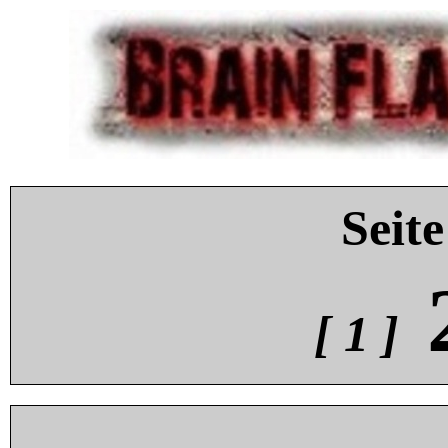
Seite
[ 1 ]