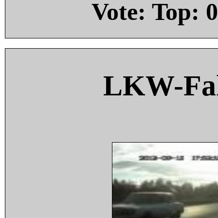
Vote: Top:
0
LKW-Fah