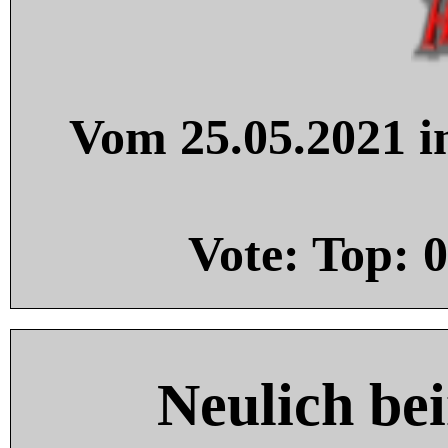
Vom 25.05.2021 in
Vote: Top:
0
Neulich be