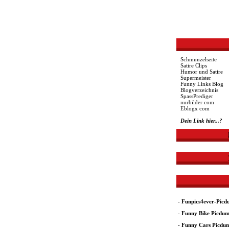
Schmunzelseite
Satire Clips
Humor und Satire
Supermeister
Funny Links Blog
Blogverzeichnis
SpassPrediger
nurbilder com
Eblogx com
Dein Link hier...?
-
Funpics4ever-Pic
-
Funny Bike Picdu
-
Funny Cars Picdu