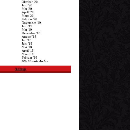
Oktober '20
Juni '20
Mai '20
April '20
März '20
Februar '20
November '19
Juni '19
Mai '19
Dezember '18
August '18
Juli '18
Juni '18
Mai '18
April '18
März '18
Februar '18
Alle Monate Archiv
Anzeige