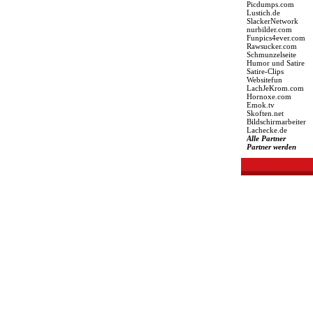
Picdumps.com
Lustich.de
SlackerNetwork
nurbilder.com
Funpics4ever.com
Rawsucker.com
Schmunzelseite
Humor und Satire
Satire-Clips
Websitefun
LachJeKrom.com
Hornoxe.com
Emok.tv
Skoften.net
Bildschirmarbeiter
Lachecke.de
Alle Partner
Partner werden