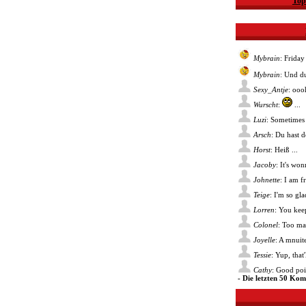
Top
Mybrain
: Friday
Mybrain
: Und du
Sexy_Antje
: ooo
Wurscht
:
...
Luzi
: Sometimes 
Arsch
: Du hast 
Horst
: Heiß ...
Jacoby
: It's wo
Johnette
: I am f
Teige
: I'm so gl
Lorren
: You kee
Colonel
: Too ma
Joyelle
: A mnuite
Tessie
: Yup, that
Cathy
: Good poin
- Die letzten 50 Ko