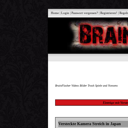
Home
|
Login
|
Passwort vergessen?
|
Registrieren!
|
Regel
BrainFlasher Videos Bilder Trash Spiele und Nonsens
Einträge mit
Verst
Versteckte Kamera Streich in Japan