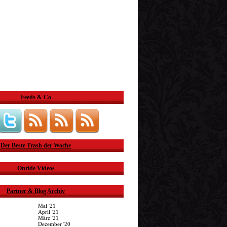
Feeds & Co
Der Beste Trash der Woche
Onride Videos
Partner & Blog Archiv
Mai '21
April '21
März '21
Dezember '20