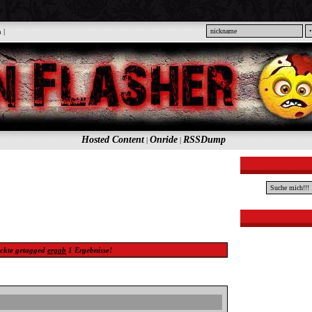
n
|
Hosted Content
Onride
RSSDump
|
|
eckte
getagged
ergab
1
Ergebnisse!