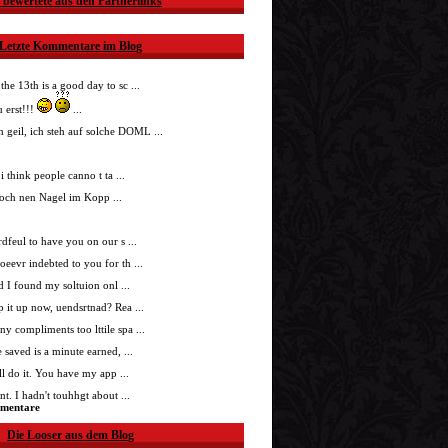
 bewertete aus den Partnerlinks
Letzte Kommentare im Blog
 the 13th is a good day to sc ...
 erst!!!
...
h geil, ich steh auf solche DOML ...
i think people canno t ta ...
doch nen Nagel im Kopp ...
nrdfeul to have you on our s ...
roeevr indebted to you for th ...
ad I found my soltuion onl ...
p it up now, uendsrtnad? Rea ...
ny compliments too lttile spa ...
 saved is a minute earned, ...
'll do it. You have my app ...
t. I hadn't touhhgt about ...
mmentare
Die Looser aus dem Blog