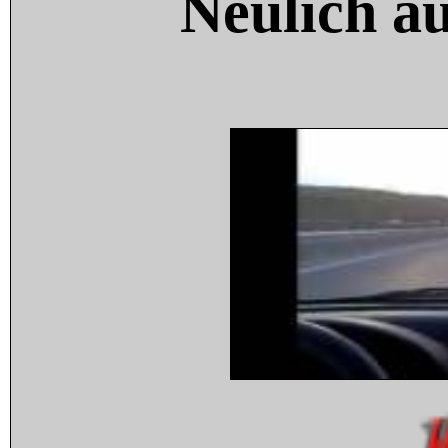
Neulich a