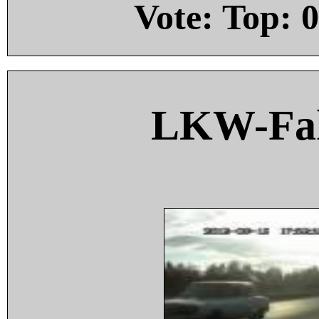
Vote: Top:
0
LKW-Fah