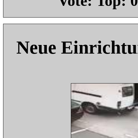
Vote: Top:
0
Neue Einricht