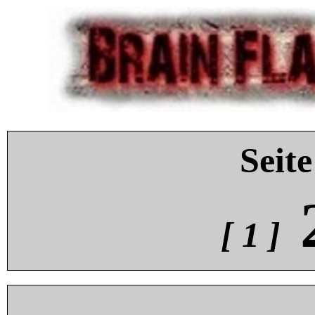
Seite
[ 1 ]