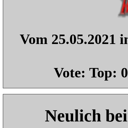
Vom 25.05.2021 in
Vote: Top:
0
Neulich be