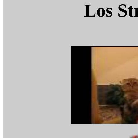
Los St