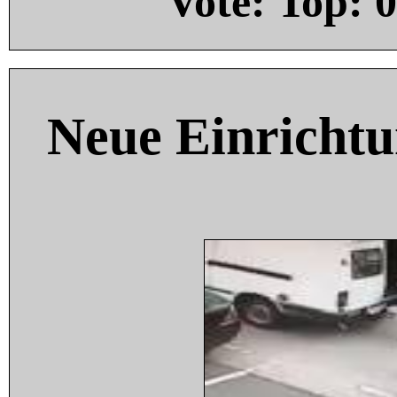
Vote: Top:
0
Neue Einricht