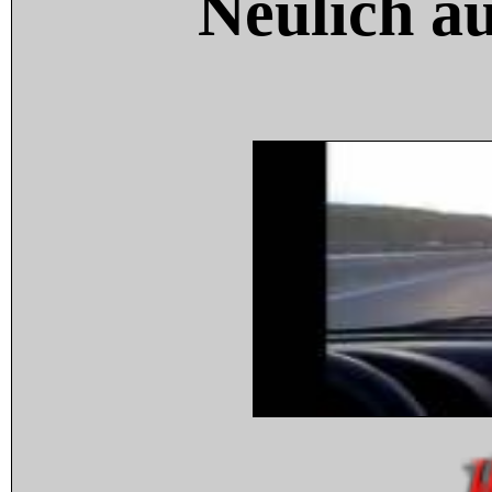
Neulich a