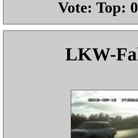
Vote: Top:
0
LKW-Fah