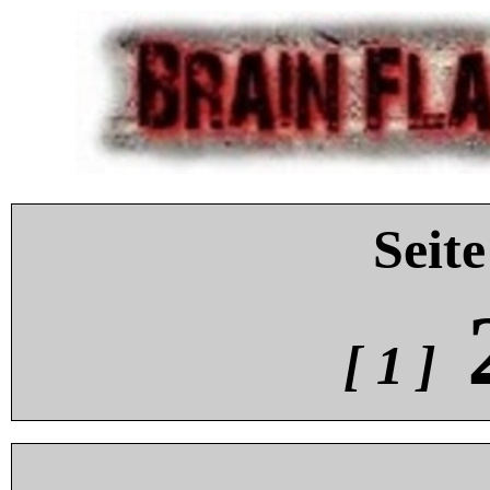
Seite
[ 1 ]