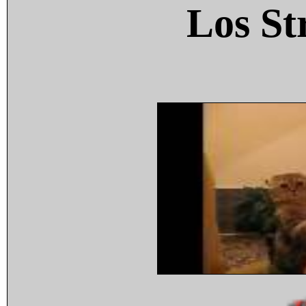
Los St