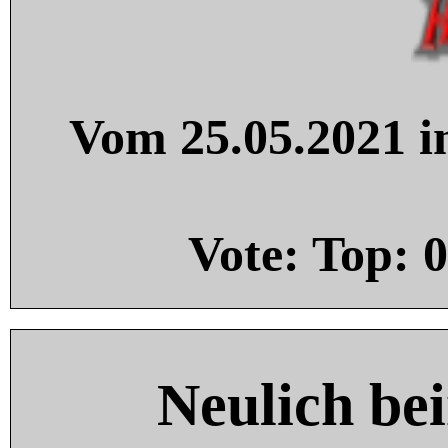
Vom 25.05.2021 in
Vote: Top:
0
Neulich be