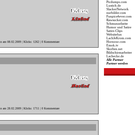
Picdumps.com
Lustich.de
SlackerNetwork
nurbilder.com
Funpics4ever.com
Rawsucker.com
Schmunzelseite
Humor und Satire
Satire-Clips
Websitefun
LachJeKrom.com
Hornoxe.com
in am 08.02.2009 | Klicks: 1262 | 0 Kommentare
Emok.tv
Skoften.net
Bildschirmarbeiter
Lachecke.de
Alle Partner
Partner werden
in am 28.02.2009 | Klicks: 1711 | 0 Kommentare