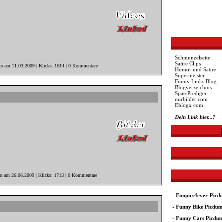
Schmunzelseite
Satire Clips
in am 11.03.2009 | Klicks: 1614 | 0 Kommentare
Humor und Satire
Supermeister
Funny Links Blog
Blogverzeichnis
SpassPrediger
nurbilder com
Eblogx com
Dein Link hier...?
in am 26.06.2009 | Klicks: 1713 | 0 Kommentare
-
Funpics4ever-Pic
-
Funny Bike Picdu
-
Funny Cars Picdu