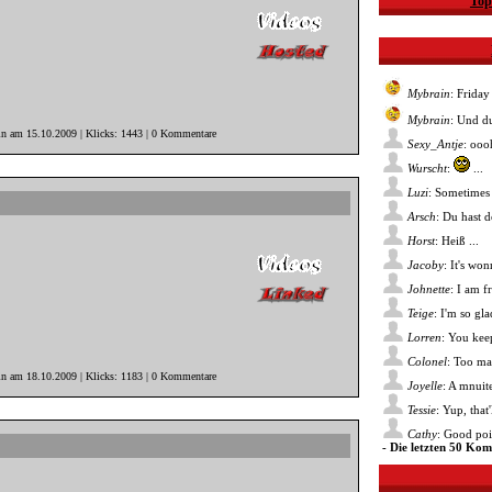
Top
Mybrain
: Friday
Mybrain
: Und du
in am 15.10.2009 | Klicks: 1443 | 0 Kommentare
Sexy_Antje
: ooo
Wurscht
:
...
Luzi
: Sometimes 
Arsch
: Du hast 
Horst
: Heiß ...
Jacoby
: It's wo
Johnette
: I am f
Teige
: I'm so gl
Lorren
: You kee
Colonel
: Too ma
in am 18.10.2009 | Klicks: 1183 | 0 Kommentare
Joyelle
: A mnuite
Tessie
: Yup, that
Cathy
: Good poin
- Die letzten 50 Ko