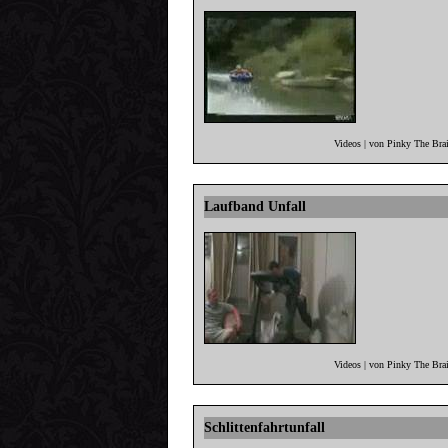
Videos | von Pinky The Bra
Laufband Unfall
Videos | von Pinky The Bra
Schlittenfahrtunfall