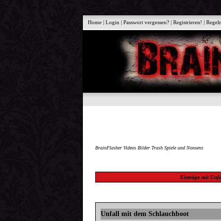
Home
|
Login
|
Passwort vergessen?
|
Registrieren!
|
Regel
BrainFlasher Videos Bilder Trash Spiele und Nonsens
Einträge mit
Unfa
Unfall mit dem Schlauchboot