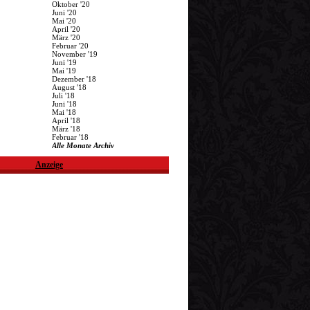
Oktober '20
Juni '20
Mai '20
April '20
März '20
Februar '20
November '19
Juni '19
Mai '19
Dezember '18
August '18
Juli '18
Juni '18
Mai '18
April '18
März '18
Februar '18
Alle Monate Archiv
Anzeige