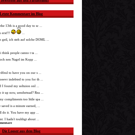
 bewertete aus den Partnerlinks
Letzte Kommentare im Blog
 the 13th is a good day to sc ...
 erst!!!
...
h geil, ich steh auf solche DOML ...
i think people canno t ta ...
doch nen Nagel im Kopp ...
nrdfeul to have you on our s ...
roeevr indebted to you for th ...
ad I found my soltuion onl ...
p it up now, uendsrtnad? Rea ...
ny compliments too lttile spa ...
 saved is a minute earned, ...
'll do it. You have my app ...
t. I hadn't touhhgt about ...
mmentare
Die Looser aus dem Blog