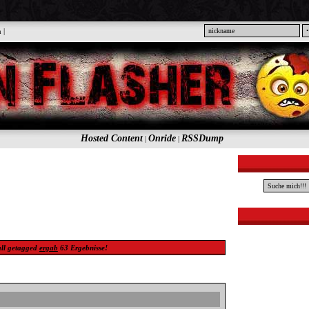
n
|
Hosted Content
Onride
RSSDump
|
|
ll
getagged
ergab
63
Ergebnisse!