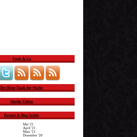
Feeds & Co
Der Beste Trash der Woche
Onride Videos
Partner & Blog Archiv
Mai '21
April '21
März '21
Dezember '20