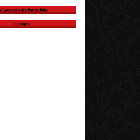
e Looser aus den Partnerlinks
Linktipps