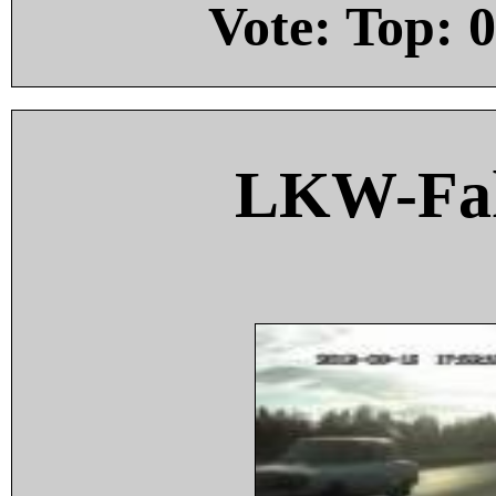
Vote: Top:
0
LKW-Fah