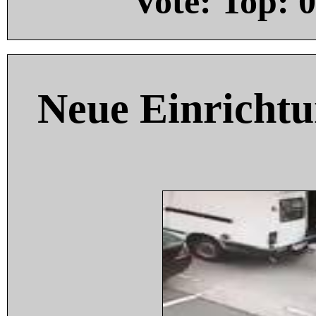
Vote: Top:
0
Neue Einricht