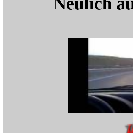
Neulich a