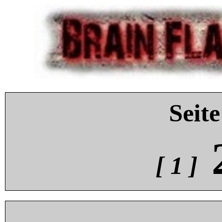
Seite
[ 1 ]