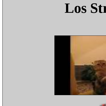
Los St