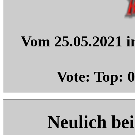
Vom 25.05.2021 in
Vote: Top:
0
Neulich be