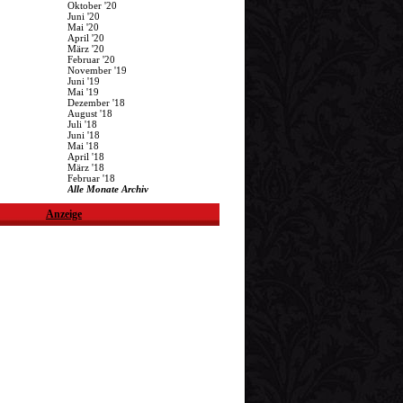
Oktober '20
Juni '20
Mai '20
April '20
März '20
Februar '20
November '19
Juni '19
Mai '19
Dezember '18
August '18
Juli '18
Juni '18
Mai '18
April '18
März '18
Februar '18
Alle Monate Archiv
Anzeige