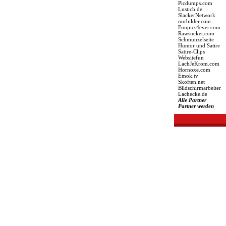
Picdumps.com
Lustich.de
SlackerNetwork
nurbilder.com
Funpics4ever.com
Rawsucker.com
Schmunzelseite
Humor und Satire
Satire-Clips
Websitefun
LachJeKrom.com
Hornoxe.com
Emok.tv
Skoften.net
Bildschirmarbeiter
Lachecke.de
Alle Partner
Partner werden