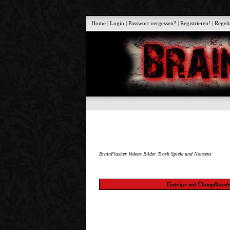
Home
|
Login
|
Passwort vergessen?
|
Registrieren!
|
Regel
BrainFlasher Videos Bilder Trash Spiele und Nonsens
Einträge mit
Übungßtund