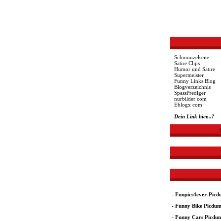
Schmunzelseite
Satire Clips
Humor und Satire
Supermeister
Funny Links Blog
Blogverzeichnis
SpassPrediger
nurbilder com
Eblogx com
Dein Link hier...?
-
Funpics4ever-Pic
-
Funny Bike Picdu
-
Funny Cars Picdu