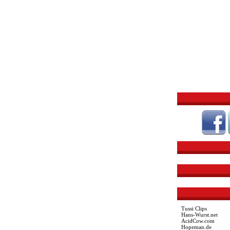
Tussi Clips
Hans-Wurst.net
AcidCow.com
Hopeman.de