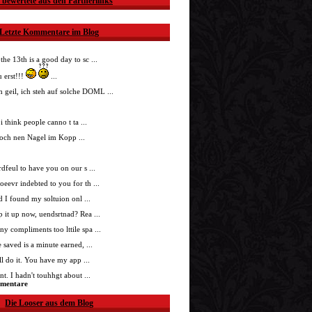
 bewertete aus den Partnerlinks
Letzte Kommentare im Blog
 the 13th is a good day to sc ...
 erst!!!
...
h geil, ich steh auf solche DOML ...
i think people canno t ta ...
doch nen Nagel im Kopp ...
nrdfeul to have you on our s ...
roeevr indebted to you for th ...
ad I found my soltuion onl ...
p it up now, uendsrtnad? Rea ...
ny compliments too lttile spa ...
 saved is a minute earned, ...
'll do it. You have my app ...
t. I hadn't touhhgt about ...
mmentare
Die Looser aus dem Blog