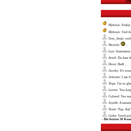
Top
Mybrain
: Friday
Mybrain
: Und du
Sexy_Antje
: ooo
Wurscht
:
...
Luzi
: Sometimes 
Arsch
: Du hast 
Horst
: Heiß ...
Jacoby
: It's wo
Johnette
: I am f
Teige
: I'm so gl
Lorren
: You kee
Colonel
: Too ma
Joyelle
: A mnuite
Tessie
: Yup, that
Cathy
: Good poin
- Die letzten 50 Ko