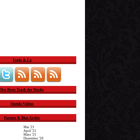
Feeds & Co
Der Beste Trash der Woche
Onride Videos
Partner & Blog Archiv
Mai '21
April '21
März '21
Dezember '20