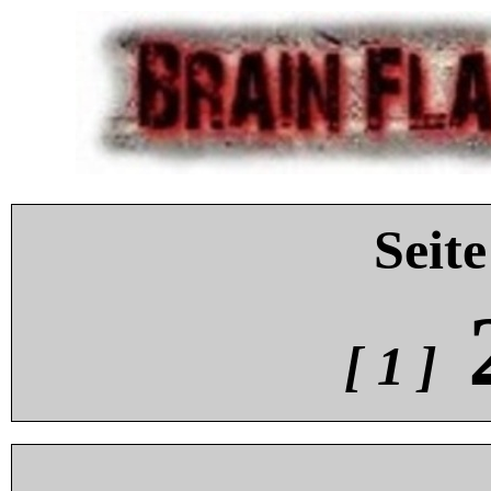
Seite
[ 1 ]