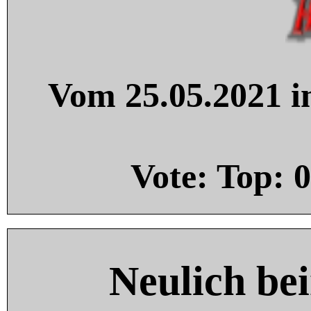
Vom 25.05.2021 in
Vote: Top:
0
Neulich be