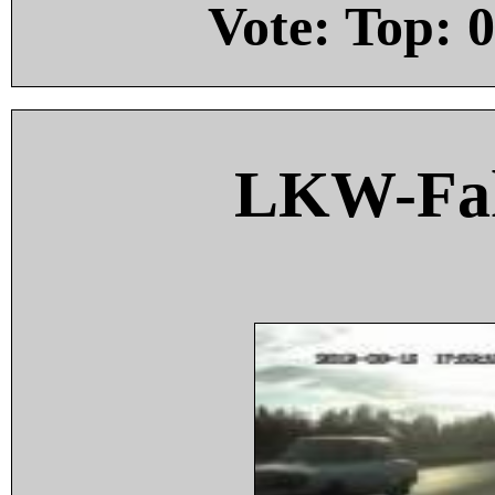
Vote: Top:
0
LKW-Fah