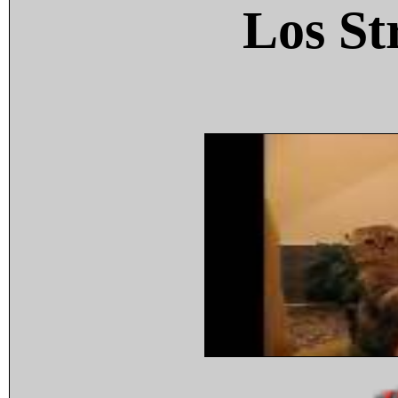
Los St