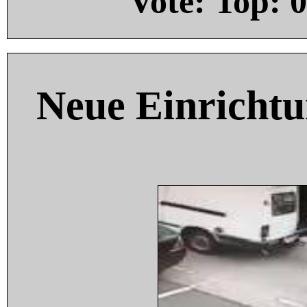
Vote: Top:
0
Neue Einricht