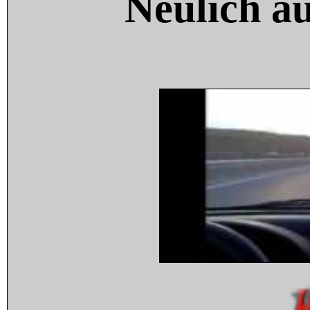
Neulich a