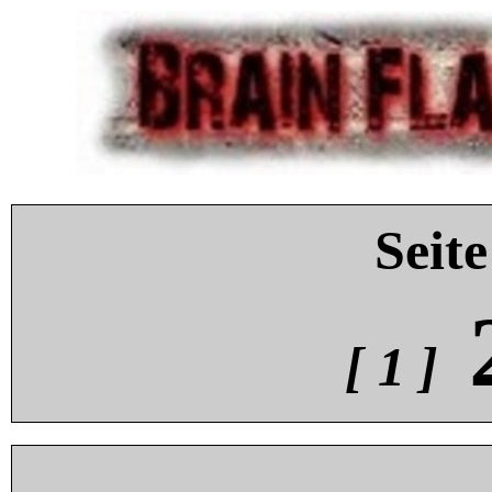
Seite
[ 1 ]