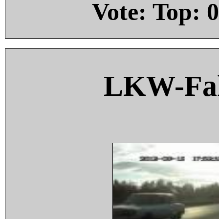
Vote: Top:
0
LKW-Fah