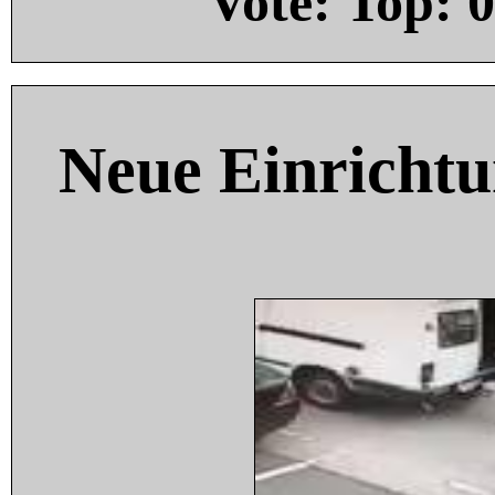
Vote: Top:
0
Neue Einricht