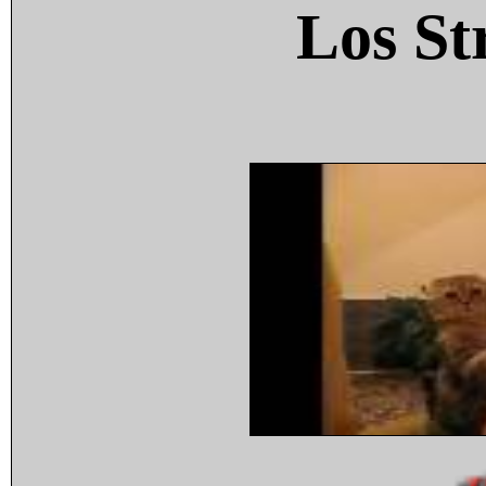
Los St