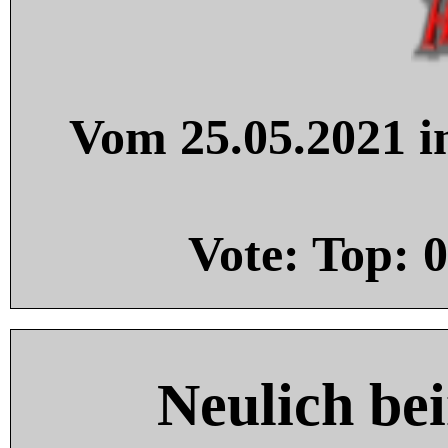
Vom 25.05.2021 in
Vote: Top:
0
Neulich be