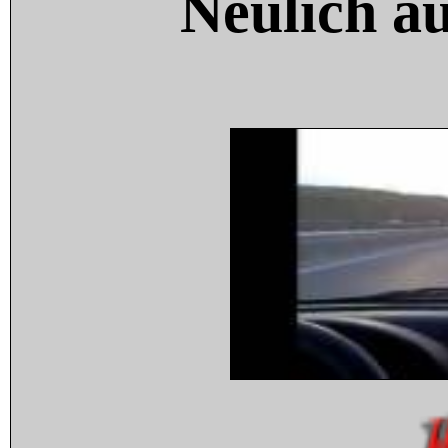
Neulich a