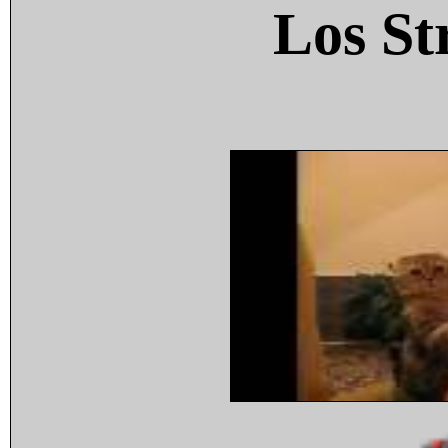
Los St