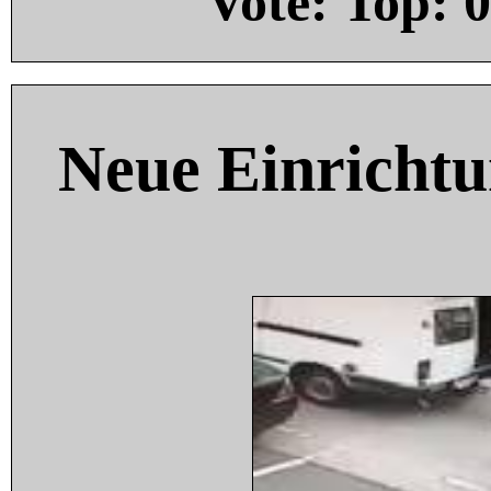
Vote: Top:
0
Neue Einricht