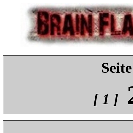
Seite
[ 1 ]