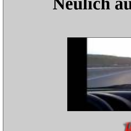
Neulich a