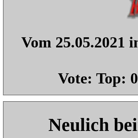
Vom 25.05.2021 in
Vote: Top:
0
Neulich be