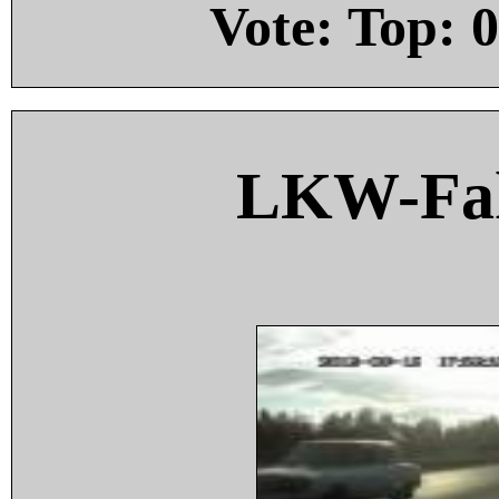
Vote: Top:
0
LKW-Fah