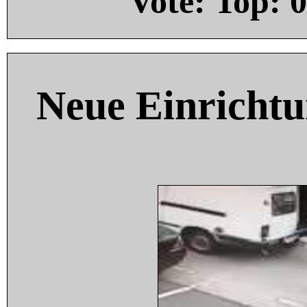
Vote: Top:
0
Neue Einricht