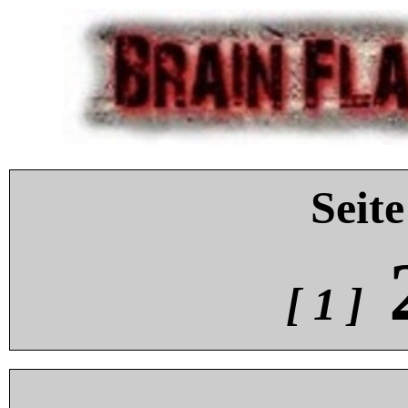
Seite
[ 1 ]