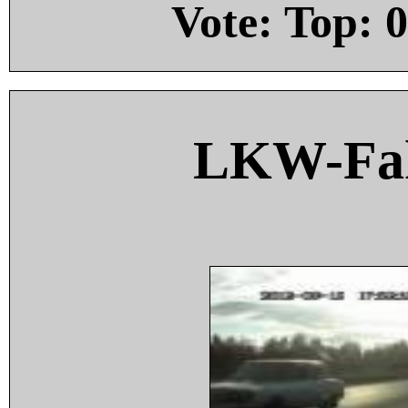
Vote: Top:
0
LKW-Fah