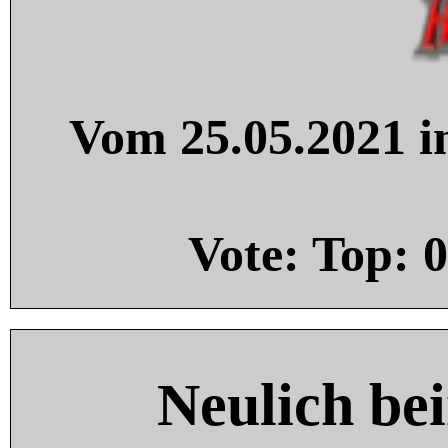
Vom 25.05.2021 in
Vote: Top:
0
Neulich be