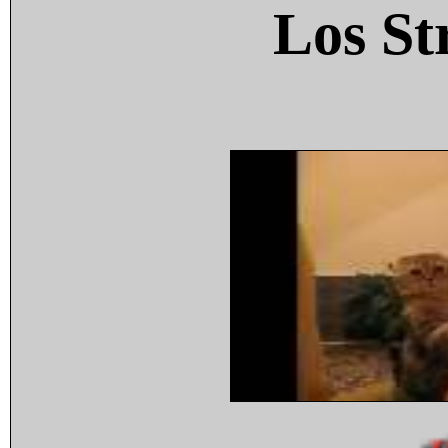
Los St