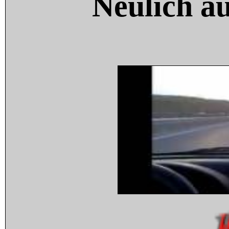
Neulich a