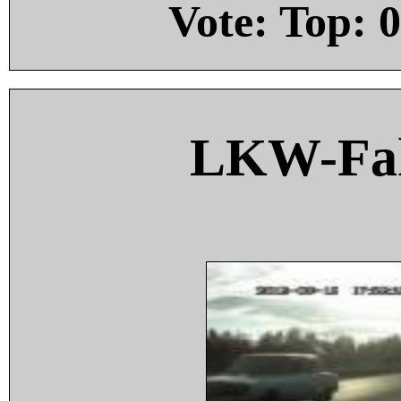
Vote: Top:
0
LKW-Fah