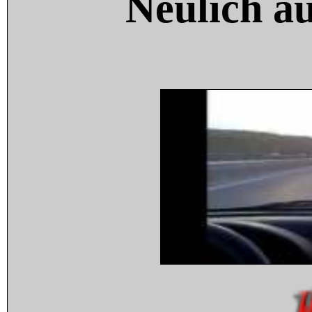
Neulich a