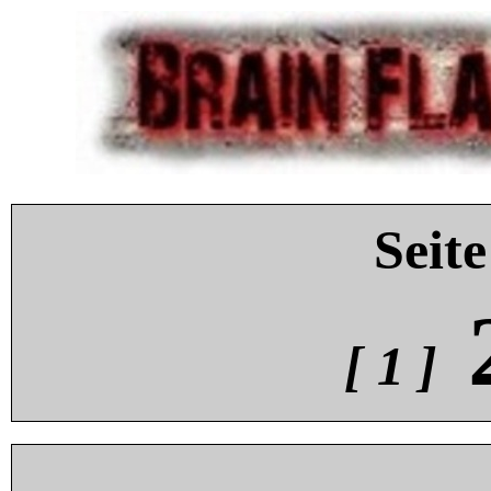
Seite
[ 1 ]