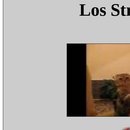
Los St