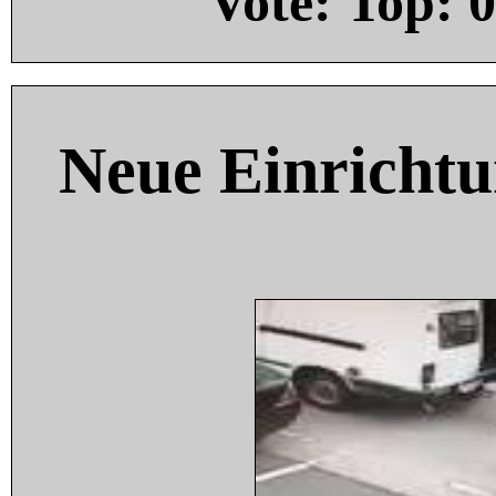
Vote: Top:
0
Neue Einricht