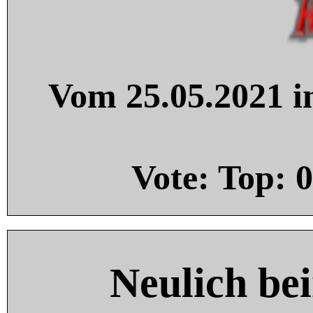
Vom 25.05.2021 in
Vote: Top:
0
Neulich be