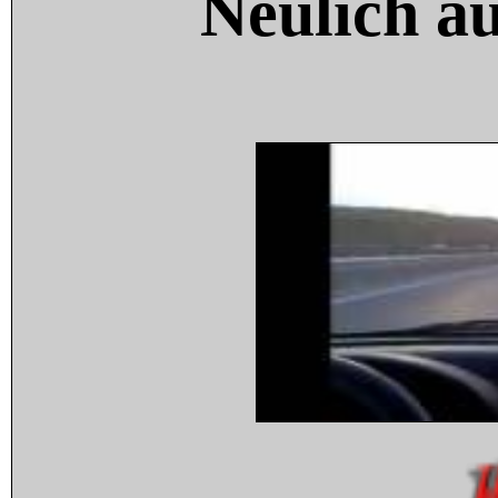
Neulich a