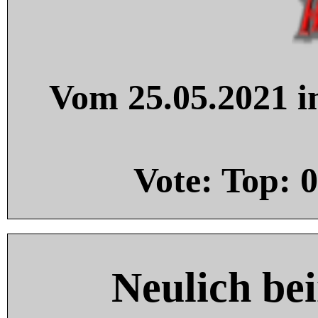
Vom 25.05.2021 in
Vote: Top:
0
Neulich be