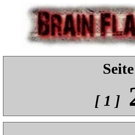
Seite
[ 1 ]