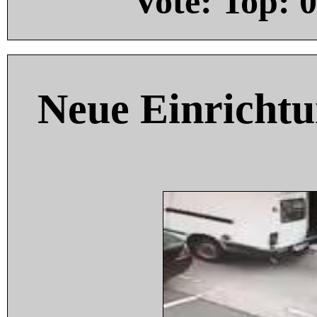
Vote: Top:
0
Neue Einricht