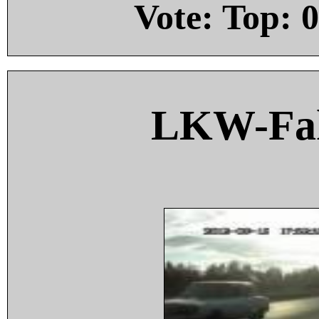
Vote: Top:
0
LKW-Fah