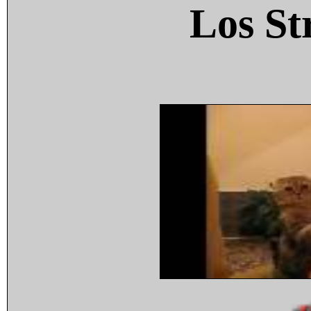
Los St