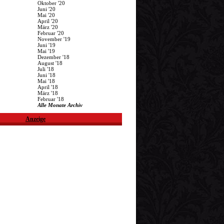
Oktober '20
Juni '20
Mai '20
April '20
März '20
Februar '20
November '19
Juni '19
Mai '19
Dezember '18
August '18
Juli '18
Juni '18
Mai '18
April '18
März '18
Februar '18
Alle Monate Archiv
Anzeige