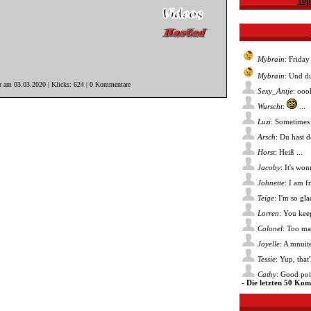
Top
Mybrain
: Friday
Mybrain
: Und du
er am 03.03.2020 | Klicks: 624 | 0 Kommentare
Sexy_Antje
: ooo
Wurscht
:
...
Luzi
: Sometimes 
Arsch
: Du hast 
Horst
: Heiß ...
Jacoby
: It's wo
Johnette
: I am f
Teige
: I'm so gl
Lorren
: You kee
Colonel
: Too ma
Joyelle
: A mnuite
Tessie
: Yup, that
Cathy
: Good poin
- Die letzten 50 Ko