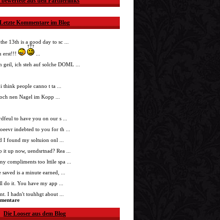
 bewertete aus den Partnerlinks
Letzte Kommentare im Blog
 the 13th is a good day to sc ...
 erst!!!
...
h geil, ich steh auf solche DOML ...
i think people canno t ta ...
doch nen Nagel im Kopp ...
nrdfeul to have you on our s ...
roeevr indebted to you for th ...
ad I found my soltuion onl ...
p it up now, uendsrtnad? Rea ...
ny compliments too lttile spa ...
 saved is a minute earned, ...
'll do it. You have my app ...
t. I hadn't touhhgt about ...
mmentare
Die Looser aus dem Blog