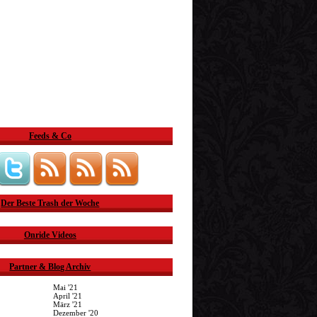
Feeds & Co
Der Beste Trash der Woche
Onride Videos
Partner & Blog Archiv
Mai '21
April '21
März '21
Dezember '20