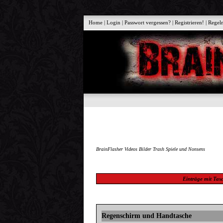
Home
|
Login
|
Passwort vergessen?
|
Registrieren!
|
Regel
BrainFlasher Videos Bilder Trash Spiele und Nonsens
Einträge mit
Tas
Regenschirm und Handtasche