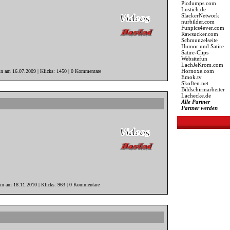
Picdumps.com
Lustich.de
SlackerNetwork
nurbilder.com
Funpics4ever.com
Rawsucker.com
Schmunzelseite
Humor und Satire
Satire-Clips
Websitefun
LachJeKrom.com
Hornoxe.com
in am 16.07.2009 | Klicks: 1450 | 0 Kommentare
Emok.tv
Skoften.net
Bildschirmarbeiter
Lachecke.de
Alle Partner
Partner werden
ain am 18.11.2010 | Klicks: 963 | 0 Kommentare