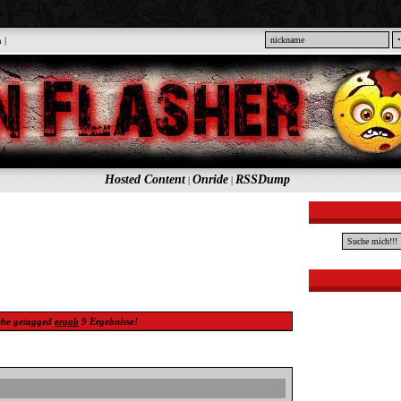
n
|
Hosted Content
Onride
RSSDump
|
|
che
getagged
ergab
9
Ergebnisse!