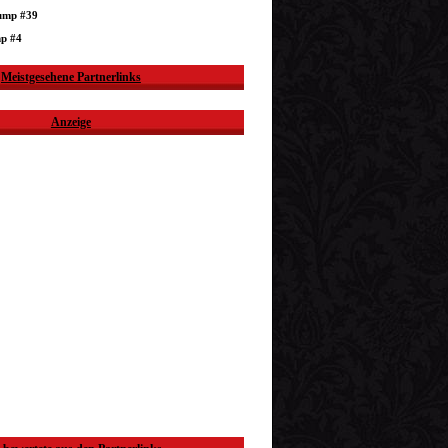
dump #39
mp #4
Meistgesehene Partnerlinks
Anzeige