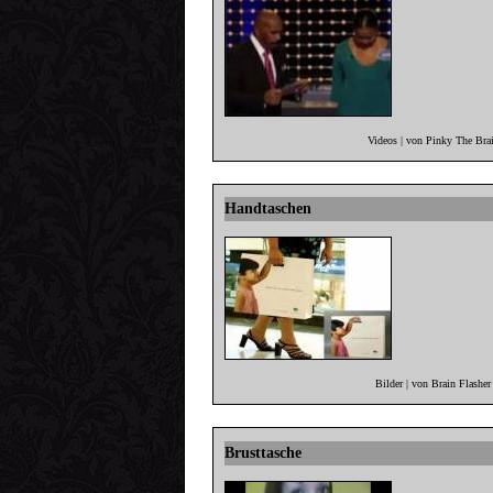
Videos | von Pinky The Bra
Handtaschen
Bilder | von Brain Flashe
Brusttasche