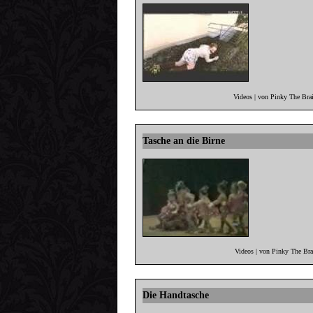
Videos | von Pinky The Bra
Tasche an die Birne
Videos | von Pinky The Br
Die Handtasche