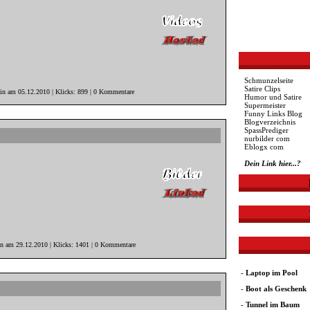
Schmunzelseite
Satire Clips
ain am 05.12.2010 | Klicks: 899 | 0 Kommentare
Humor und Satire
Supermeister
Funny Links Blog
Blogverzeichnis
SpassPrediger
nurbilder com
Eblogx com
Dein Link hier...?
in am 29.12.2010 | Klicks: 1401 | 0 Kommentare
-
Laptop im Pool
-
Boot als Geschenk
-
Tunnel im Baum