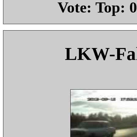
Vote: Top:
0
LKW-Fah