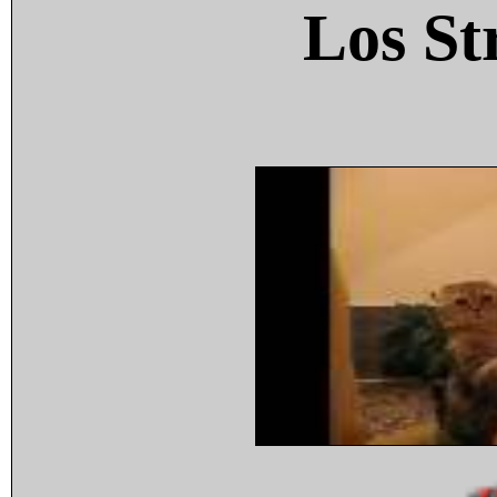
Los St