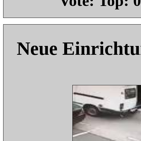
Vote: Top:
0
Neue Einricht