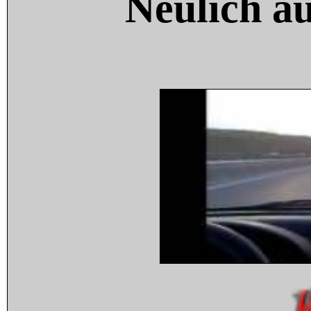
Neulich a