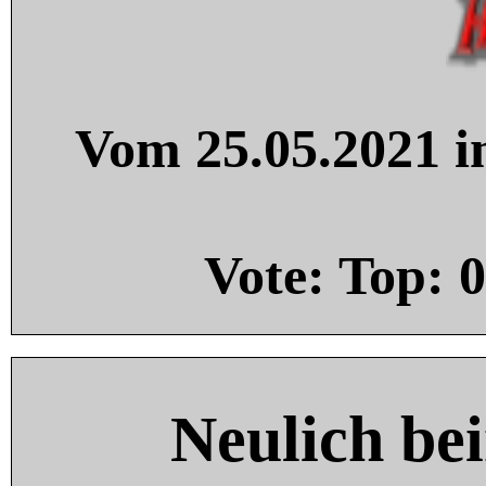
Vom 25.05.2021 in
Vote: Top:
0
Neulich be