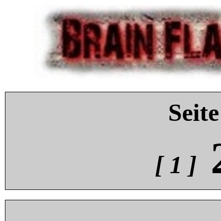
Seite
[ 1 ]