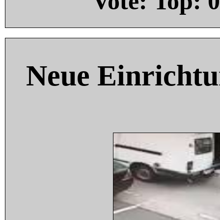
Vote: Top:
0
Neue Einricht