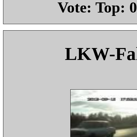
Vote: Top:
0
LKW-Fah