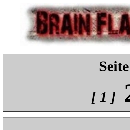
Seite
[ 1 ]