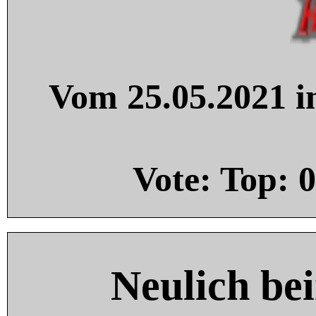
Vom 25.05.2021 in
Vote: Top:
0
Neulich be