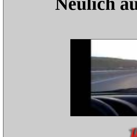
Neulich a