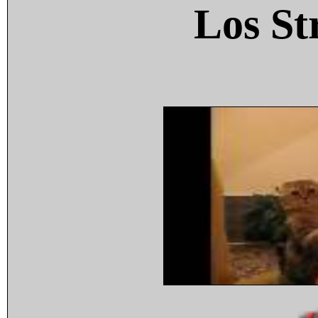
Los St