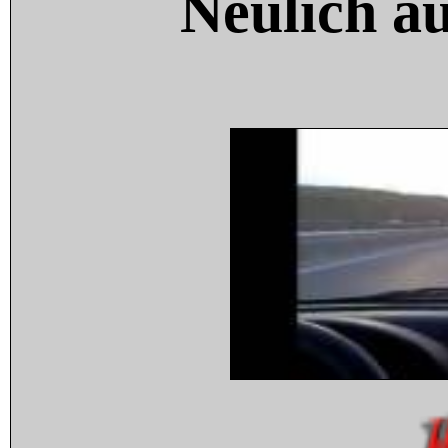
Neulich a