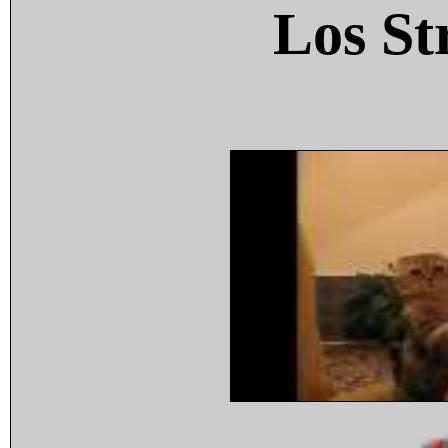
Los St