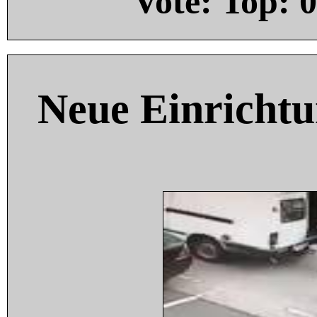
Vote: Top:
0
Neue Einricht