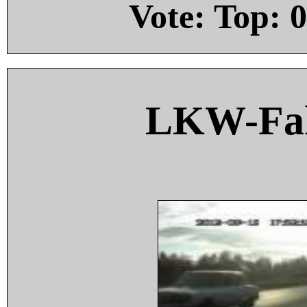
Vote: Top:
0
LKW-Fah