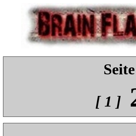
Seite
[ 1 ]