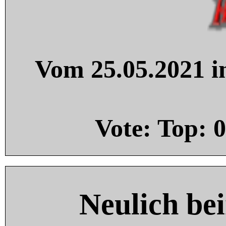
Vom 25.05.2021 in
Vote: Top:
0
Neulich be