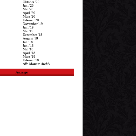
Oktober '20
Juni '20
Mai '20
April '20
März '20
Februar '20
November '19
Juni '19
Mai '19
Dezember '18
August '18
Juli '18
Juni '18
Mai '18
April '18
März '18
Februar '18
Alle Monate Archiv
Anzeige