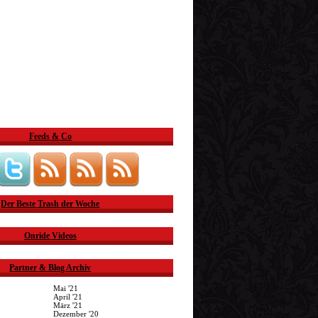
Feeds & Co
Der Beste Trash der Woche
Onride Videos
Partner & Blog Archiv
Mai '21
April '21
März '21
Dezember '20