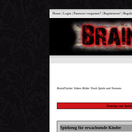
Home
|
Login
|
Passwort vergessen?
|
Registrieren!
|
Regel
BrainFlasher Videos Bilder Trash Spiele und Nonsens
Einträge mit
Spiel
Spielzeug für erwachsende Kinder