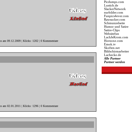
Picdumps.com
Lustich.de
SlackerNetwork
nurbilder.com
Funpics4ever.com
Rawsucker.com
Schmunzelseite
Humor und Satire
Satire-Clips
Websitefun
LachJeKrom.com
Hornoxe.com
in am 09.12.2009 | Klicks: 1202 | 0 Kommentare
Emok.tv
Skoften.net
Bildschirmarbeiter
Lachecke.de
Alle Partner
Partner werden
in am 02.01.2011 | Klicks: 1296 | 0 Kommentare