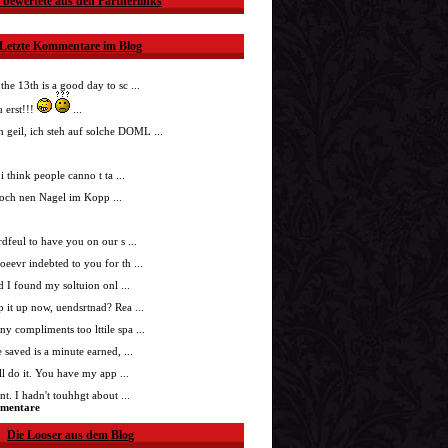
 bewertete aus den Partnerlinks
Letzte Kommentare im Blog
 the 13th is a good day to sc ...
 erst!!!
...
h geil, ich steh auf solche DOML ...
i think people canno t ta ...
doch nen Nagel im Kopp ...
nrdfeul to have you on our s ...
roeevr indebted to you for th ...
ad I found my soltuion onl ...
p it up now, uendsrtnad? Rea ...
ny compliments too lttile spa ...
 saved is a minute earned, ...
'll do it. You have my app ...
t. I hadn't touhhgt about ...
mmentare
Die Looser aus dem Blog