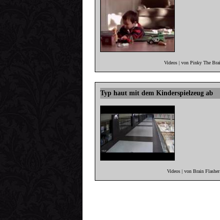
Videos | von Pinky The Bra
Typ haut mit dem Kinderspielzeug ab
Videos | von Brain Flashe