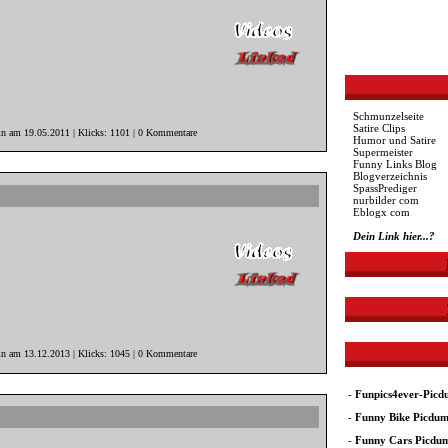
Schmunzelseite
Satire Clips
in am 19.05.2011 | Klicks: 1101 | 0 Kommentare
Humor und Satire
Supermeister
Funny Links Blog
Blogverzeichnis
SpassPrediger
nurbilder com
Eblogx com
Dein Link hier...?
in am 13.12.2013 | Klicks: 1045 | 0 Kommentare
-
Funpics4ever-Pic
-
Funny Bike Picdu
-
Funny Cars Picdu