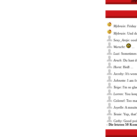
Top
Mybrain
: Friday
Mybrain
: Und du
Sexy_Antje
: ooo
Wurscht
:
...
Luzi
: Sometimes 
Arsch
: Du hast 
Horst
: Heiß ...
Jacoby
: It's wo
Johnette
: I am f
Teige
: I'm so gl
Lorren
: You kee
Colonel
: Too ma
Joyelle
: A mnuite
Tessie
: Yup, that
Cathy
: Good poin
- Die letzten 50 Ko