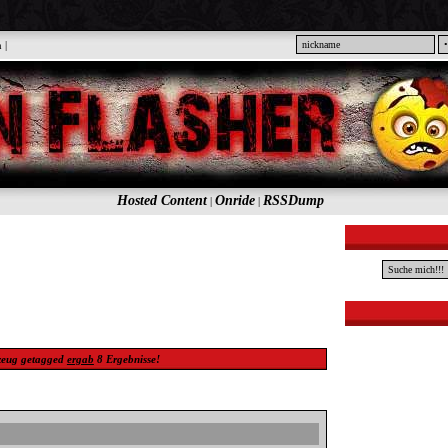
n
|
Hosted Content
Onride
RSSDump
|
|
zeug
getagged
ergab
8
Ergebnisse!