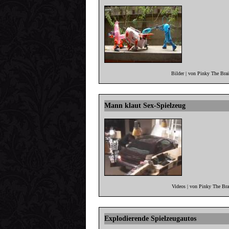
Bilder | von Pinky The Bra
Mann klaut Sex-Spielzeug
Videos | von Pinky The Br
Explodierende Spielzeugautos