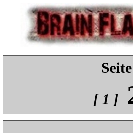
Seite
[ 1 ]