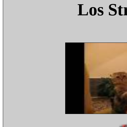
Los St