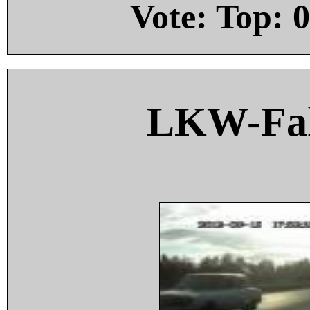
Vote: Top:
0
LKW-Fah