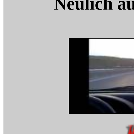
Neulich a