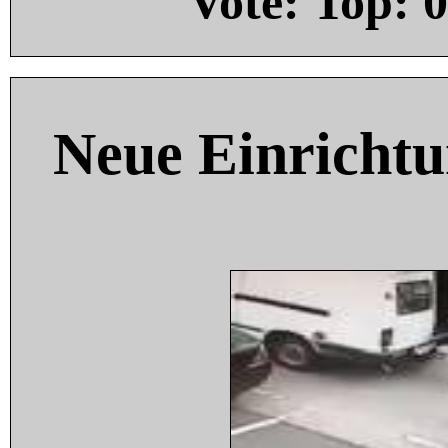
Vote: Top:
0
Neue Einricht