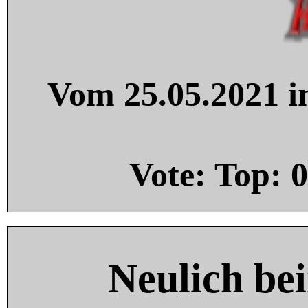
Vom 25.05.2021 in
Vote: Top:
0
Neulich be