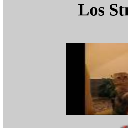
Los St