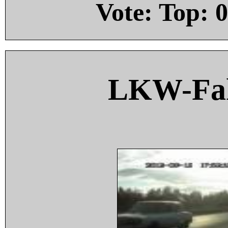
Vote: Top:
0
LKW-Fah