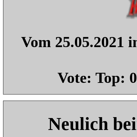
Vom 25.05.2021 in
Vote: Top:
0
Neulich be