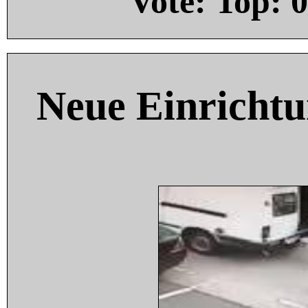
Vote: Top:
0
Neue Einricht