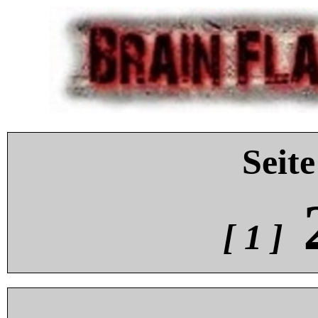
Seite
[ 1 ]