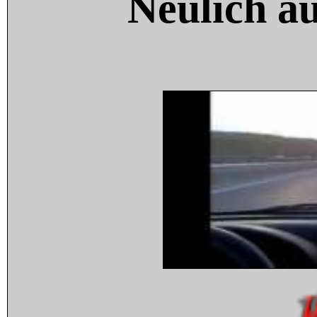
Neulich a