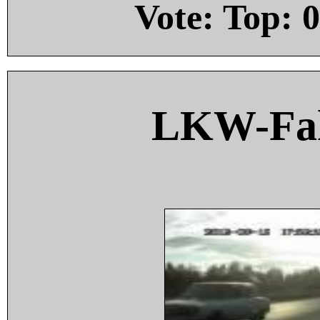
Vote: Top:
0
LKW-Fah