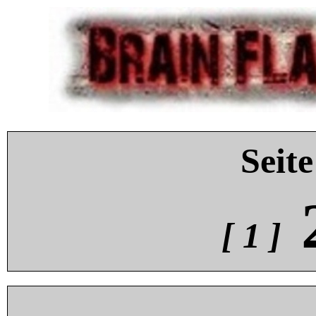
Seite
[ 1 ]