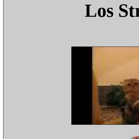
Los St