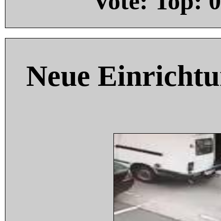
Vote: Top:
0
Neue Einricht