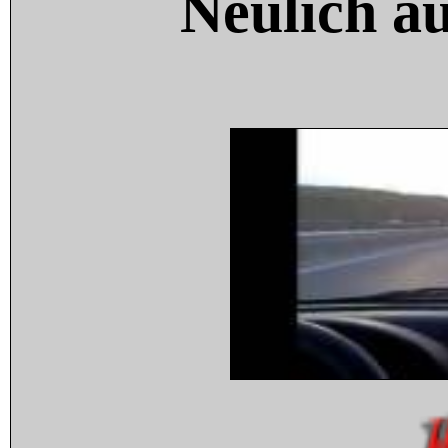
Neulich a