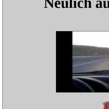
Neulich a