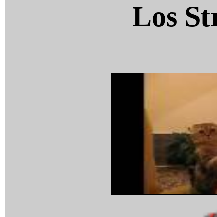
Los St