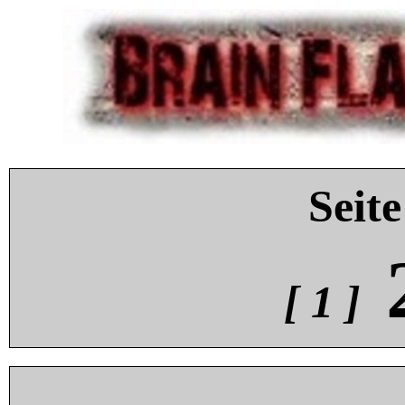
Seite
[ 1 ]