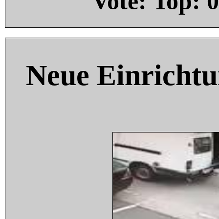
Vote: Top:
0
Neue Einricht