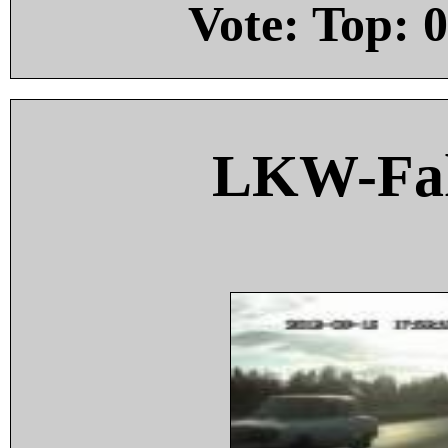
Vote: Top:
0
LKW-Fah