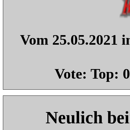
Vom 25.05.2021 in
Vote: Top:
0
Neulich be