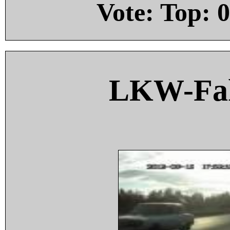
Vote: Top:
0
LKW-Fah