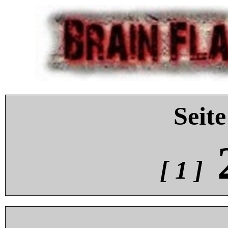
Seite
[ 1 ]