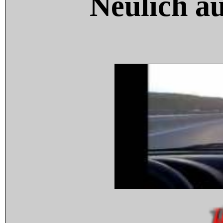
Neulich a