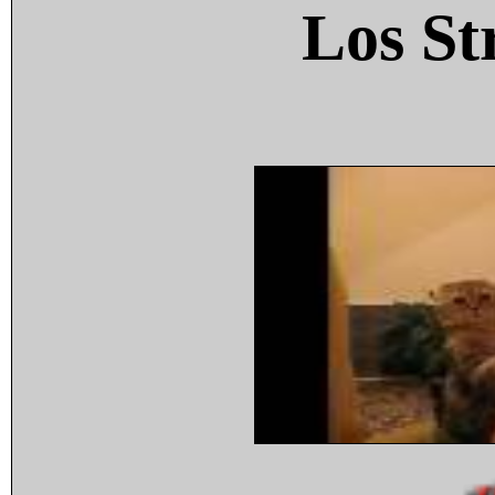
Los St