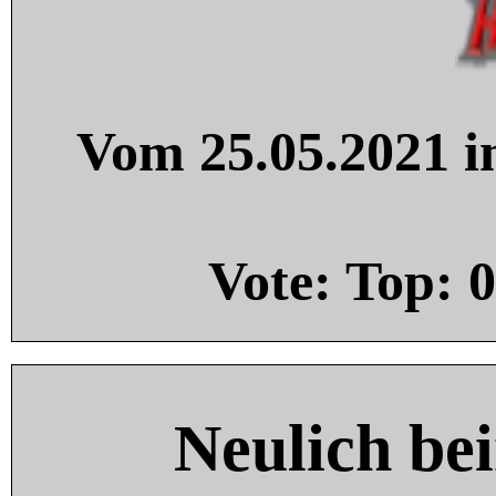
Vom 25.05.2021 in
Vote: Top:
0
Neulich be