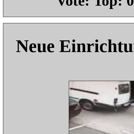
Vote: Top:
0
Neue Einricht