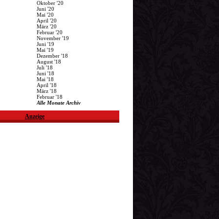
Oktober '20
Juni '20
Mai '20
April '20
März '20
Februar '20
November '19
Juni '19
Mai '19
Dezember '18
August '18
Juli '18
Juni '18
Mai '18
April '18
März '18
Februar '18
Alle Monate Archiv
Anzeige