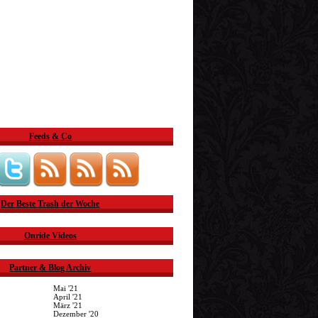
Feeds & Co
Der Beste Trash der Woche
Onride Videos
Partner & Blog Archiv
Mai '21
April '21
März '21
Dezember '20