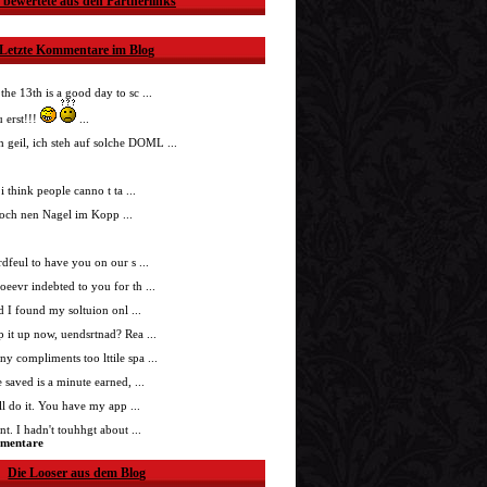
 bewertete aus den Partnerlinks
Letzte Kommentare im Blog
 the 13th is a good day to sc ...
 erst!!!
...
h geil, ich steh auf solche DOML ...
i think people canno t ta ...
doch nen Nagel im Kopp ...
nrdfeul to have you on our s ...
roeevr indebted to you for th ...
ad I found my soltuion onl ...
p it up now, uendsrtnad? Rea ...
ny compliments too lttile spa ...
 saved is a minute earned, ...
'll do it. You have my app ...
t. I hadn't touhhgt about ...
mmentare
Die Looser aus dem Blog