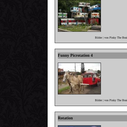
Bilder | von Pinky The Bra
Funny Picrotation 4
Bilder | von Pinky The Bra
Rotation