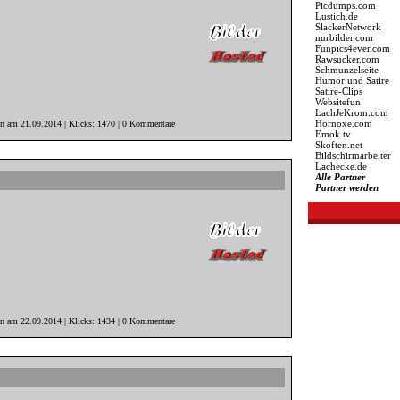
Picdumps.com
Lustich.de
SlackerNetwork
nurbilder.com
Funpics4ever.com
Rawsucker.com
Schmunzelseite
Humor und Satire
Satire-Clips
Websitefun
LachJeKrom.com
Hornoxe.com
in am 21.09.2014 | Klicks: 1470 | 0 Kommentare
Emok.tv
Skoften.net
Bildschirmarbeiter
Lachecke.de
Alle Partner
Partner werden
in am 22.09.2014 | Klicks: 1434 | 0 Kommentare