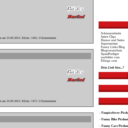
Schmunzelseite
Satire Clips
in am 23.09.2014 | Klicks: 1442 | 0 Kommentare
Humor und Satire
Supermeister
Funny Links Blog
Blogverzeichnis
SpassPrediger
nurbilder com
Eblogx com
Dein Link hier...?
in am 24.09.2014 | Klicks: 1472 | 0 Kommentare
-
Funpics4ever-Pic
-
Funny Bike Picdu
-
Funny Cars Picdu