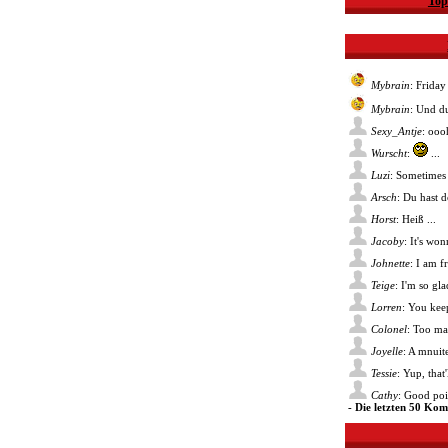
Top
Mybrain
: Friday
Mybrain
: Und du
Sexy_Antje
: ooo
Wurscht
:
...
Luzi
: Sometimes 
Arsch
: Du hast 
Horst
: Heiß ...
Jacoby
: It's wo
Johnette
: I am f
Teige
: I'm so gl
Lorren
: You kee
Colonel
: Too ma
Joyelle
: A mnuite
Tessie
: Yup, that
Cathy
: Good poin
- Die letzten 50 Ko