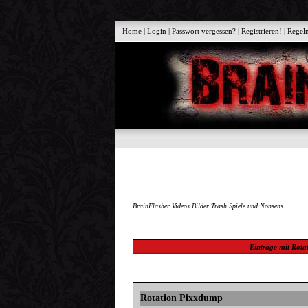
Home
|
Login
|
Passwort vergessen?
|
Registrieren!
|
Regel
BrainFlasher Videos Bilder Trash Spiele und Nonsens
Einträge mit
Rota
Rotation Pixxdump