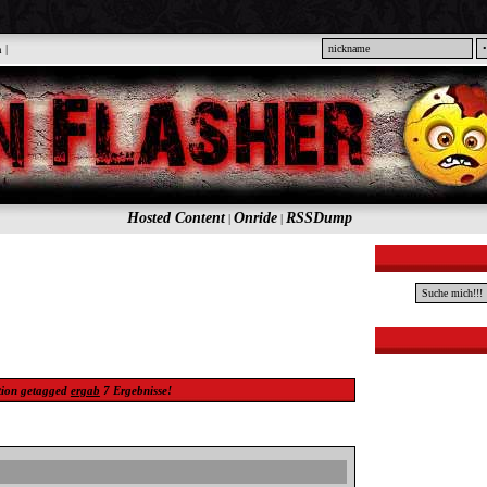
n
|
Hosted Content
Onride
RSSDump
|
|
tion
getagged
ergab
7
Ergebnisse!