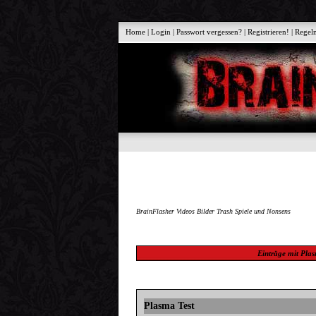
Home
|
Login
|
Passwort vergessen?
|
Registrieren!
|
Regel
BrainFlasher Videos Bilder Trash Spiele und Nonsens
Einträge mit
Pla
Plasma Test