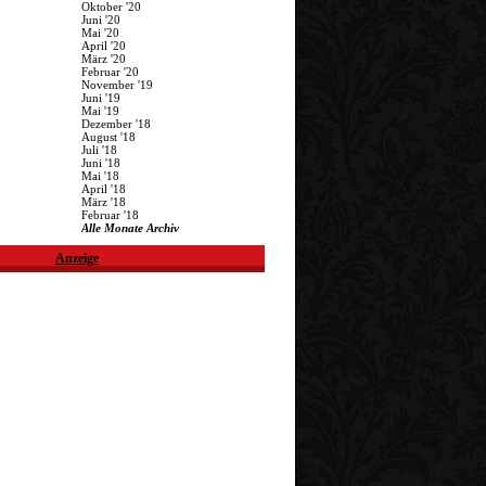
Oktober '20
Juni '20
Mai '20
April '20
März '20
Februar '20
November '19
Juni '19
Mai '19
Dezember '18
August '18
Juli '18
Juni '18
Mai '18
April '18
März '18
Februar '18
Alle Monate Archiv
Anzeige