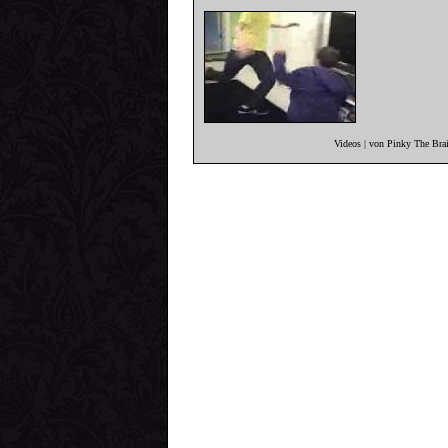
Videos | von Pinky The Bra