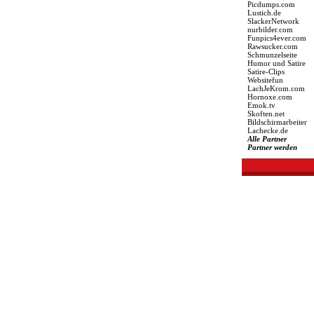
Picdumps.com
Lustich.de
SlackerNetwork
nurbilder.com
Funpics4ever.com
Rawsucker.com
Schmunzelseite
Humor und Satire
Satire-Clips
Websitefun
LachJeKrom.com
Hornoxe.com
Emok.tv
Skoften.net
Bildschirmarbeiter
Lachecke.de
Alle Partner
Partner werden