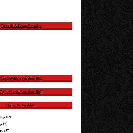
Freunde & Letzte Einträge
Meistgesehene aus dem Blog
Top bewertete aus dem Blog
Heisse Partnerlinks
dump #39
mp #4
mp #27