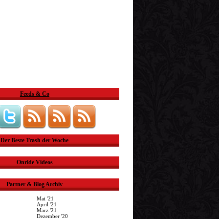
Feeds & Co
Der Beste Trash der Woche
Onride Videos
Partner & Blog Archiv
Mai '21
April '21
März '21
Dezember '20