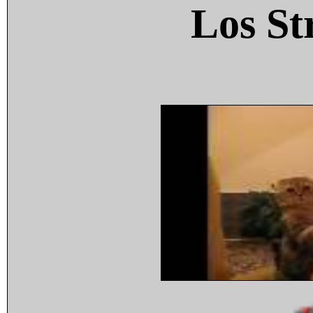
Los St