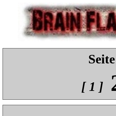
Seite
[ 1 ]