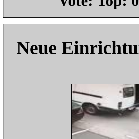
Vote: Top:
0
Neue Einricht