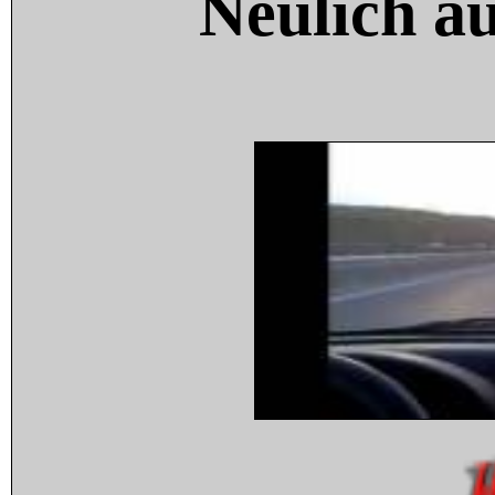
Neulich a