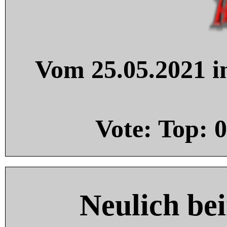
Vom 25.05.2021 in
Vote: Top:
0
Neulich be