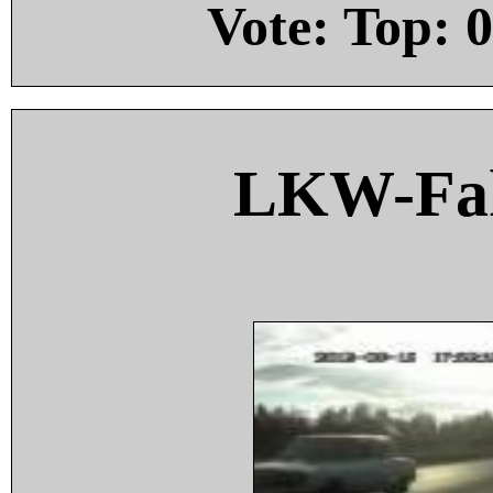
Vote: Top:
0
LKW-Fah