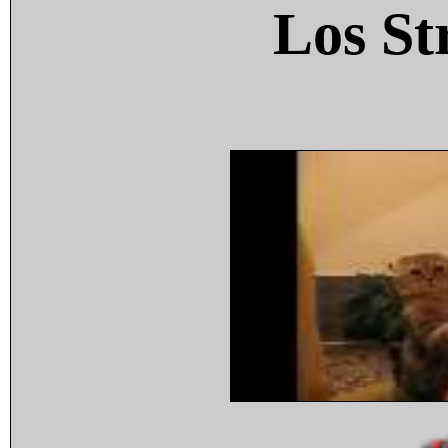
Los St