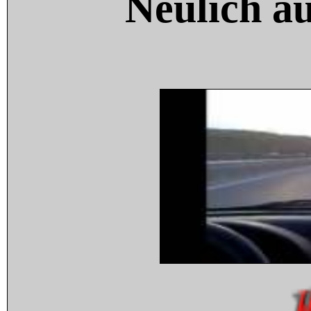
Neulich a