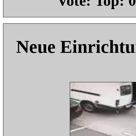
Vote: Top:
0
Neue Einricht