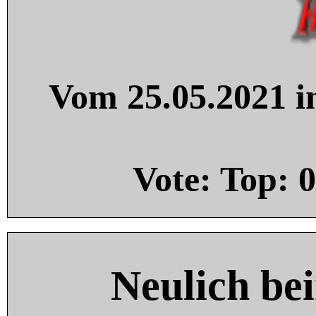
Vom 25.05.2021 in
Vote: Top:
0
Neulich be