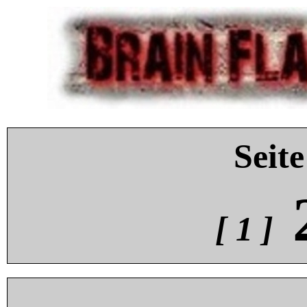
Seite
[ 1 ]