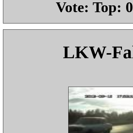
Vote: Top:
0
LKW-Fah