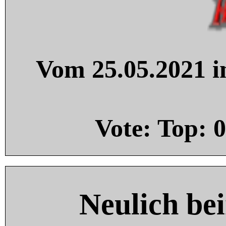
Vom 25.05.2021 in
Vote: Top:
0
Neulich be