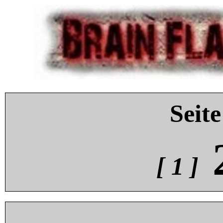
Seite
[ 1 ]