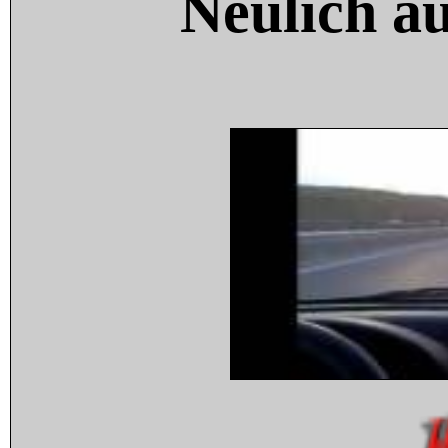
Neulich a