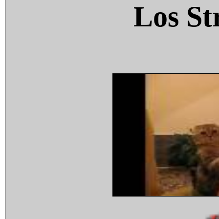
Los St