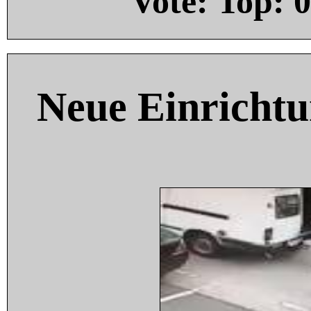
Vote: Top:
0
Neue Einricht