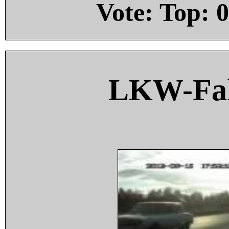
Vote: Top:
0
LKW-Fah