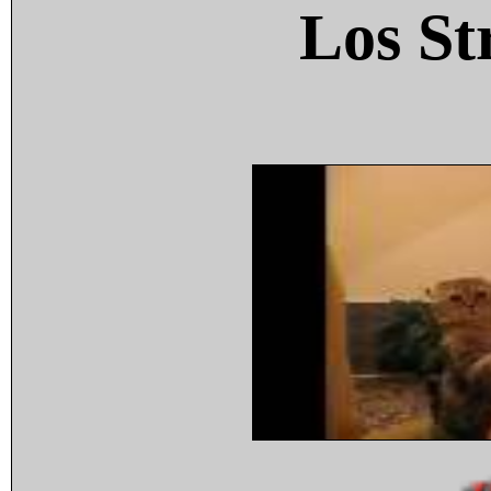
Los St