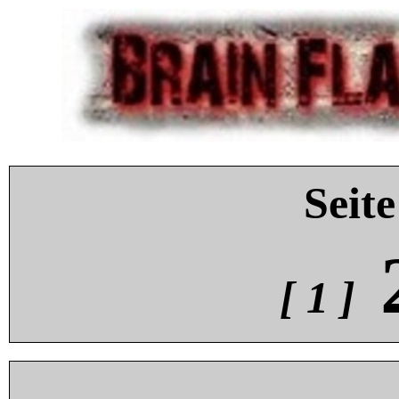
Seite
[ 1 ]