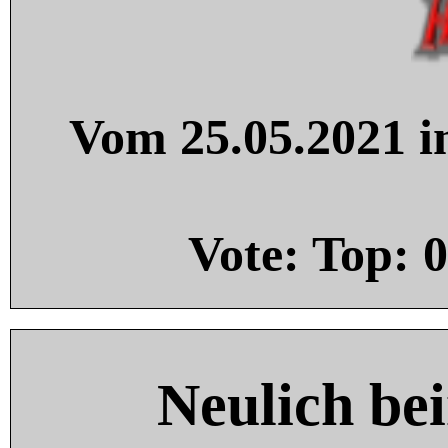
Vom 25.05.2021 in
Vote: Top:
0
Neulich be