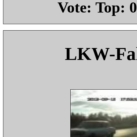
Vote: Top:
0
LKW-Fah