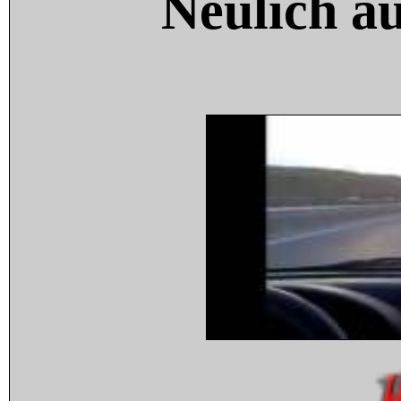
Neulich a