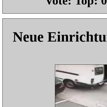
Vote: Top:
0
Neue Einricht