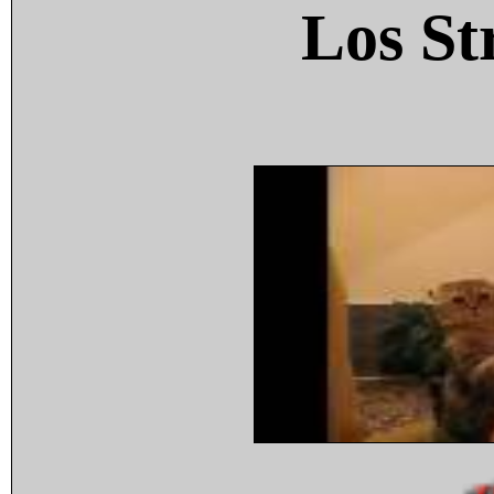
Los St