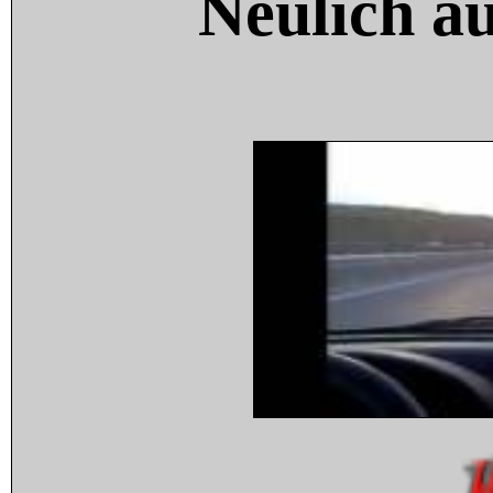
Neulich a