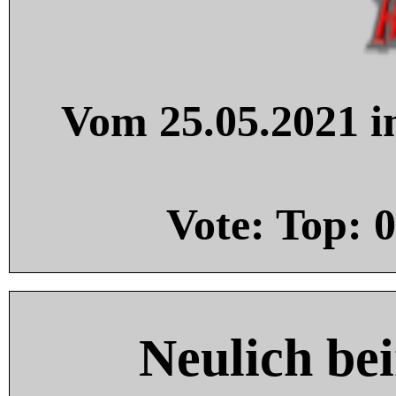
Vom 25.05.2021 in
Vote: Top:
0
Neulich be