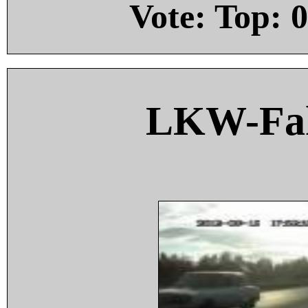
Vote: Top:
0
LKW-Fah