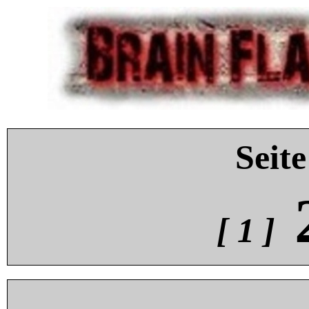
Seite
[ 1 ]