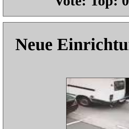
Vote: Top:
0
Neue Einricht