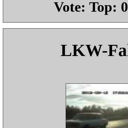
Vote: Top:
0
LKW-Fah