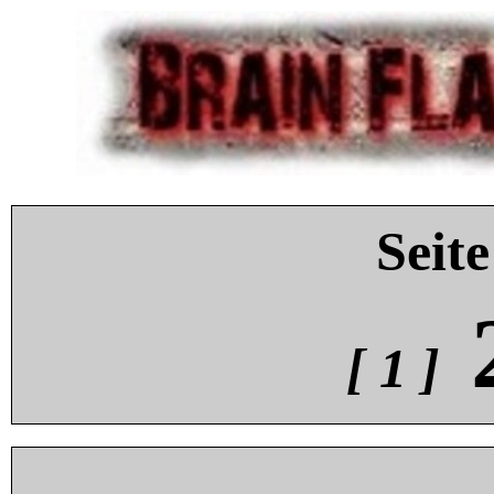
Seite
[ 1 ]