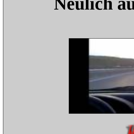
Neulich a