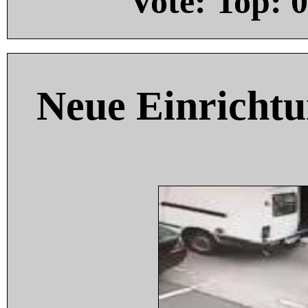
Vote: Top:
0
Neue Einricht