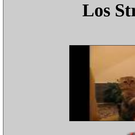
Los St