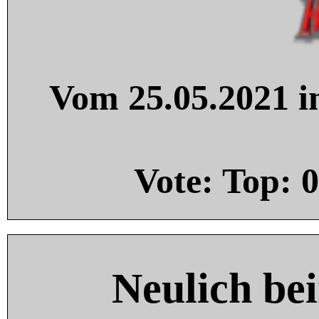
Vom 25.05.2021 in
Vote: Top:
0
Neulich be