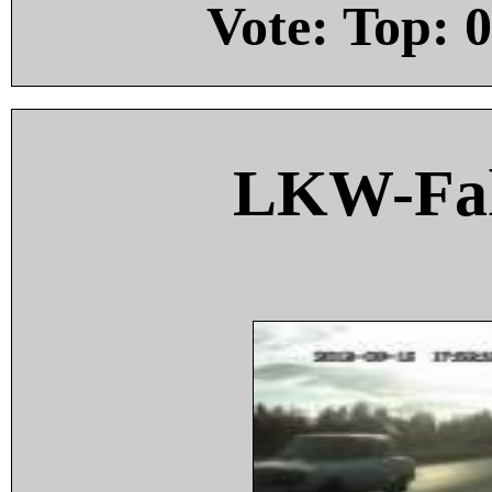
Vote: Top:
0
LKW-Fah