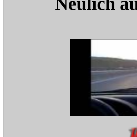
Neulich a