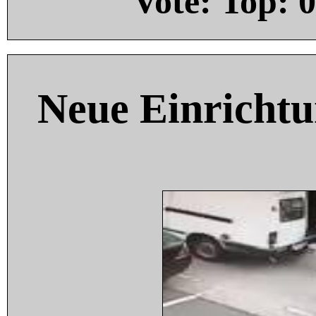
Vote: Top:
0
Neue Einricht