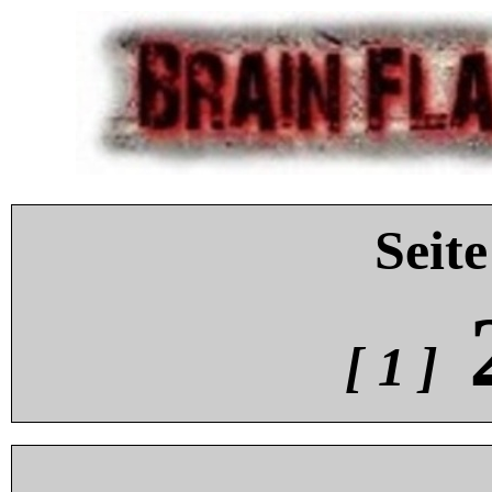
Seite
[ 1 ]