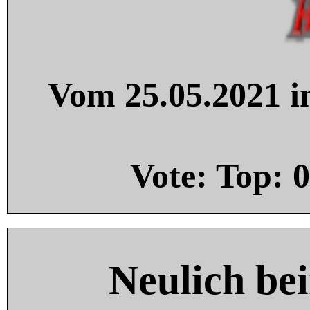
Vom 25.05.2021 in
Vote: Top:
0
Neulich be