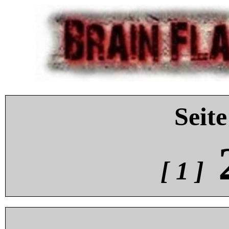
Seite
[ 1 ]