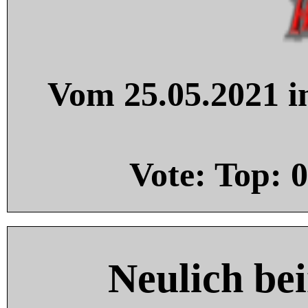
Vom 25.05.2021 in
Vote: Top:
0
Neulich be