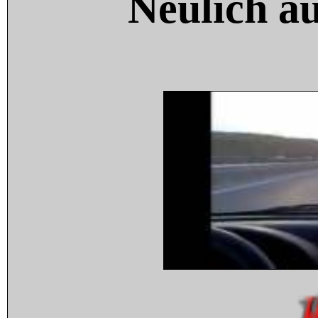
Neulich a