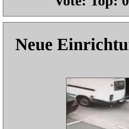
Vote: Top:
0
Neue Einricht