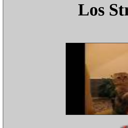
Los St