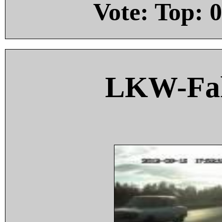
Vote: Top:
0
LKW-Fah