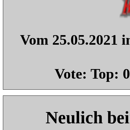
Vom 25.05.2021 in
Vote: Top:
0
Neulich be