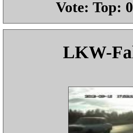
Vote: Top:
0
LKW-Fah