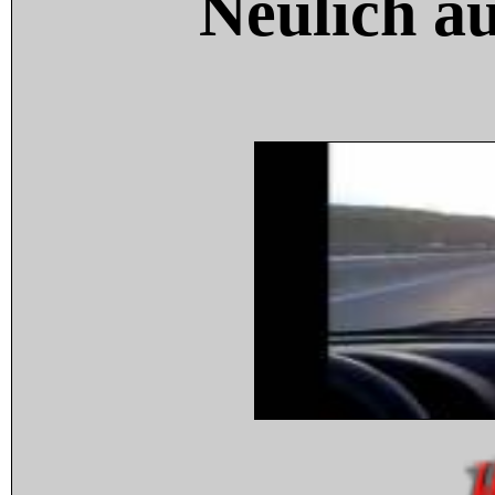
Neulich a