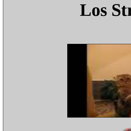
Los St