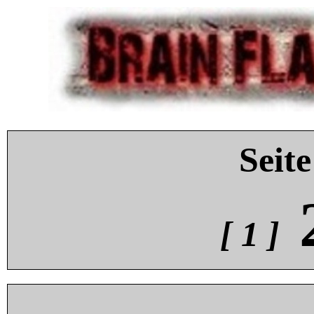
Seite
[ 1 ]