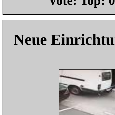
Vote: Top:
0
Neue Einricht