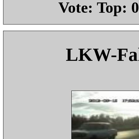
Vote: Top:
0
LKW-Fah