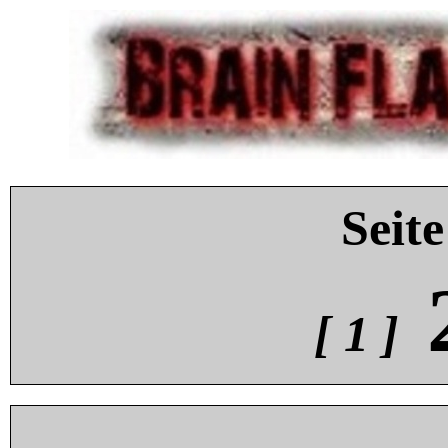
Seite
[ 1 ]