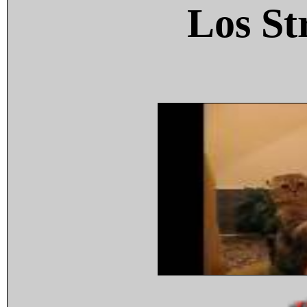
Los St