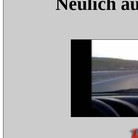
Neulich a