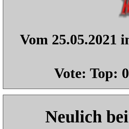
Vom 25.05.2021 in
Vote: Top:
0
Neulich be