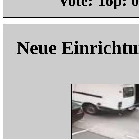
Vote: Top:
0
Neue Einricht