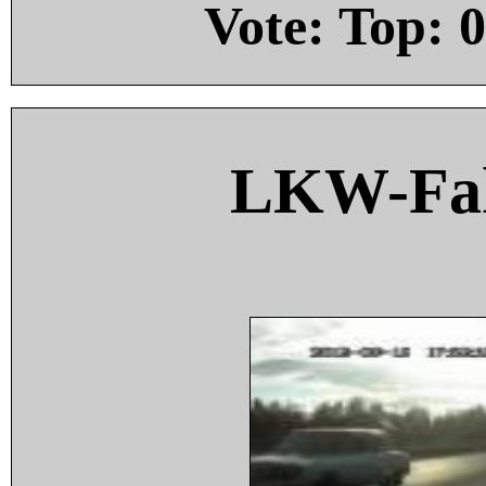
Vote: Top:
0
LKW-Fah