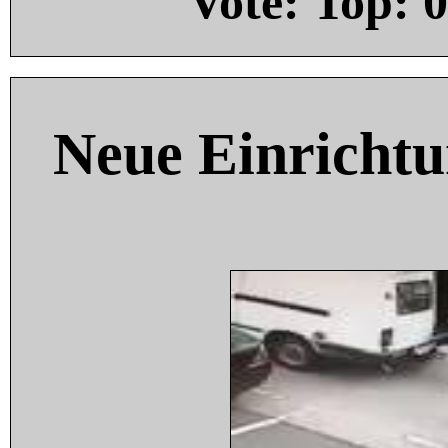
Vote: Top:
0
Neue Einricht