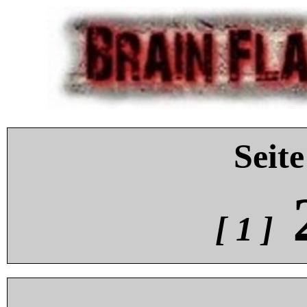
Seite
[ 1 ]