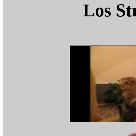
Los St