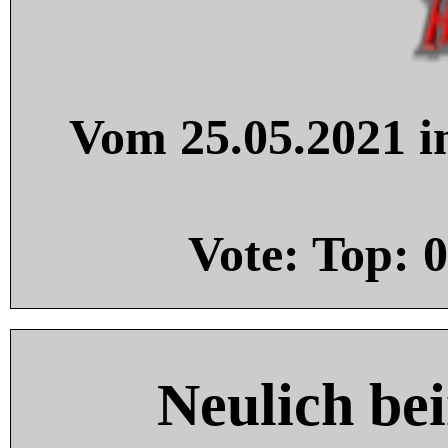
Vom 25.05.2021 in
Vote: Top:
0
Neulich be