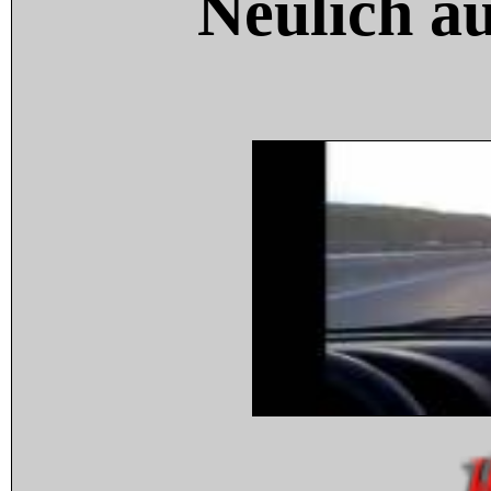
Neulich a