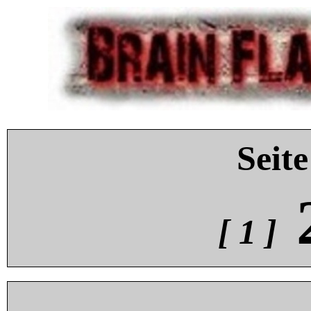
Seite
[ 1 ]