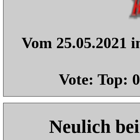
Vom 25.05.2021 in
Vote: Top:
0
Neulich be