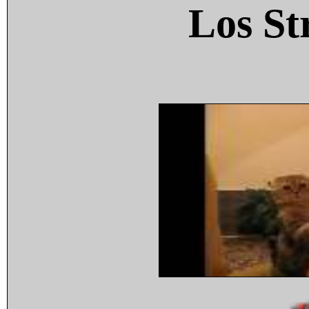
Los St