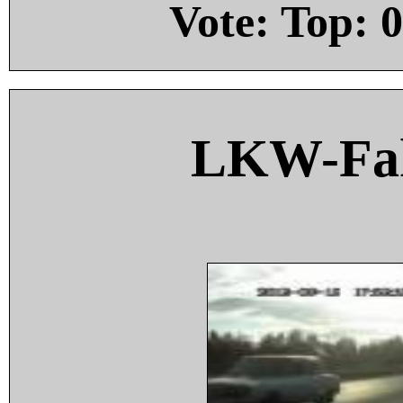
Vote: Top:
0
LKW-Fah