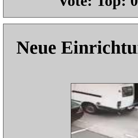
Vote: Top:
0
Neue Einricht