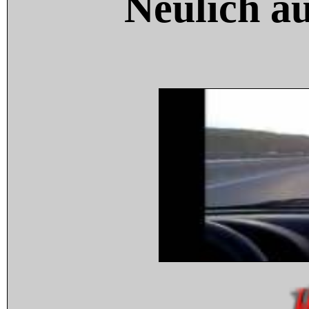
Neulich a