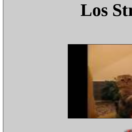
Los St