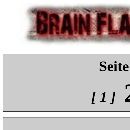
Seite
[ 1 ]