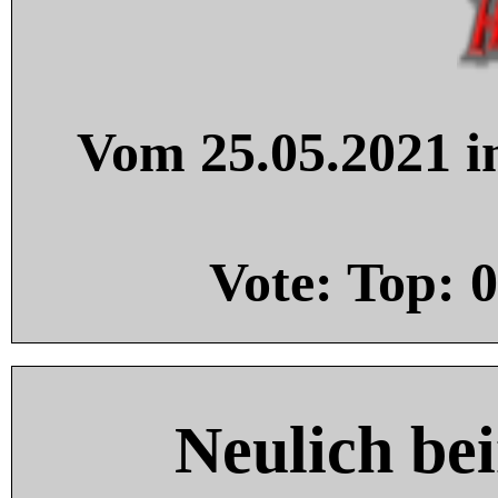
Vom 25.05.2021 in
Vote: Top:
0
Neulich be