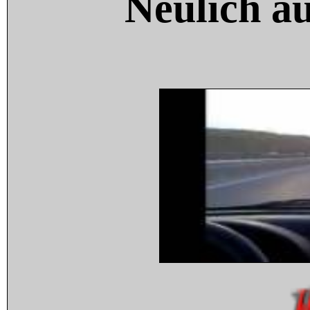
Neulich a