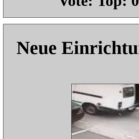
Vote: Top:
0
Neue Einricht