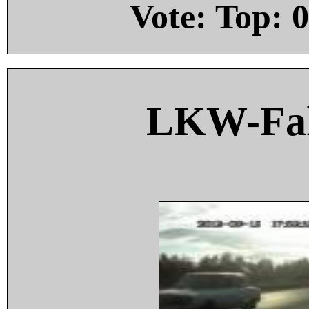
Vote: Top:
0
LKW-Fah