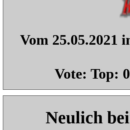
Vom 25.05.2021 in
Vote: Top:
0
Neulich be