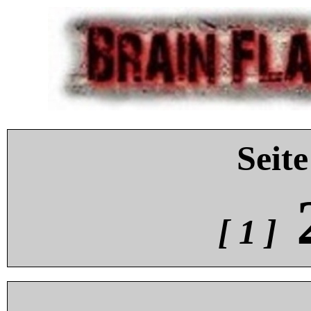
Seite
[ 1 ]