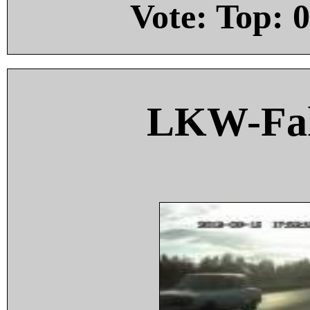
Vote: Top:
0
LKW-Fah