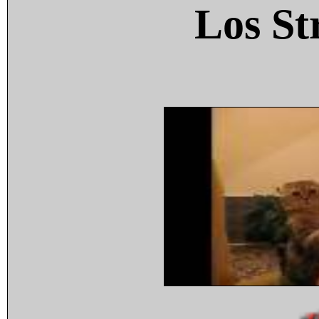
Los St