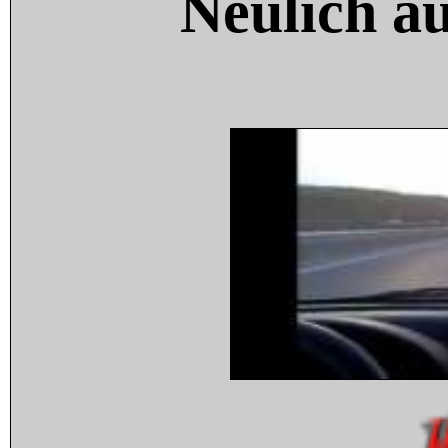
Neulich a