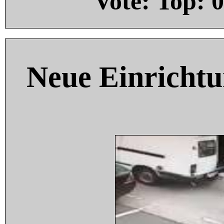
Vote: Top:
0
Neue Einricht