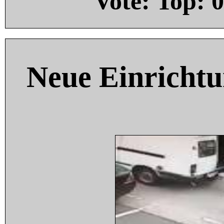
Vote: Top:
0
Neue Einricht