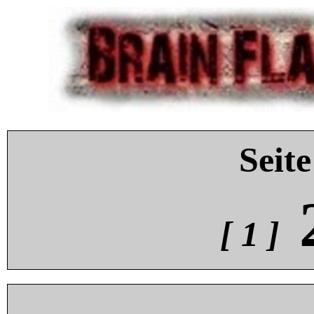
Seite
[ 1 ]