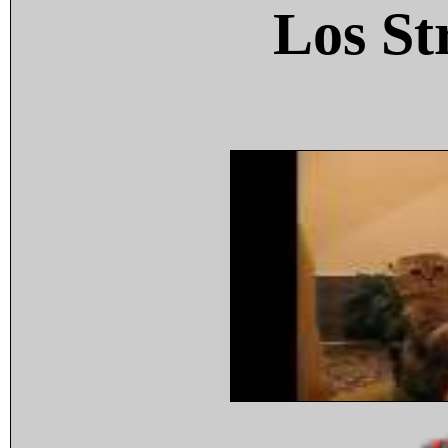
Los St