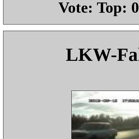
Vote: Top:
0
LKW-Fah