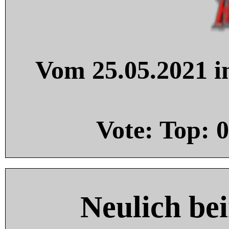
Vom 25.05.2021 in
Vote: Top:
0
Neulich be