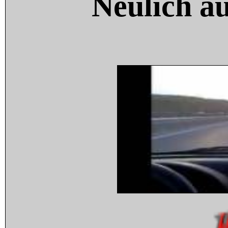
Neulich a