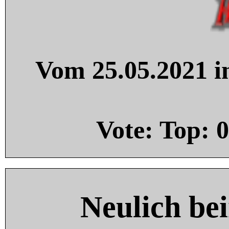
Vom 25.05.2021 in
Vote: Top:
0
Neulich be