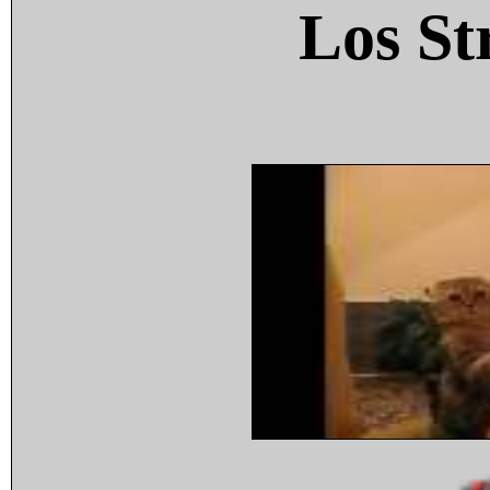
Los St