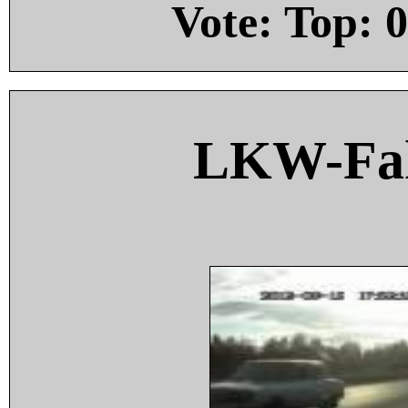
Vote: Top:
0
LKW-Fah