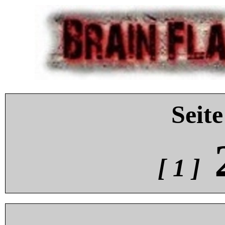
Seite
[ 1 ]