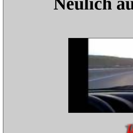
Neulich a