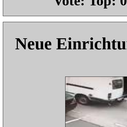
Vote: Top:
0
Neue Einricht