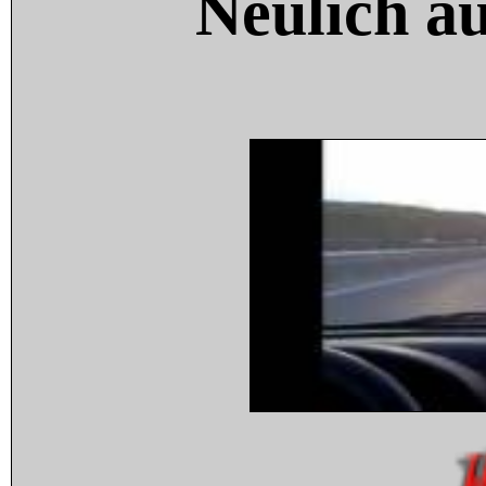
Neulich a