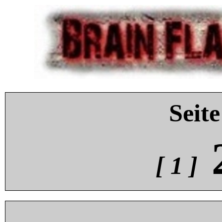
Seite
[ 1 ]