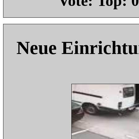
Vote: Top:
0
Neue Einricht