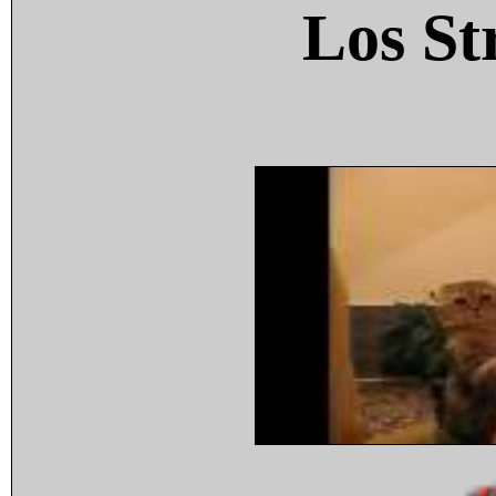
Los St