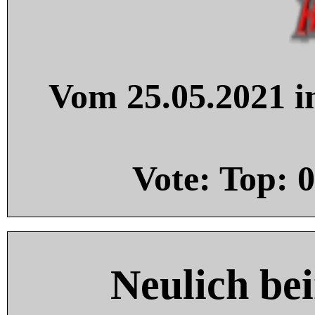
Vom 25.05.2021 in
Vote: Top:
0
Neulich be