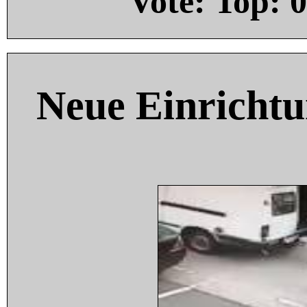
Vote: Top:
0
Neue Einricht