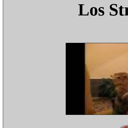
Los St