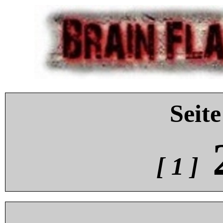
Seite
[ 1 ]