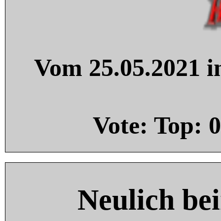
Vom 25.05.2021 in
Vote: Top:
0
Neulich be