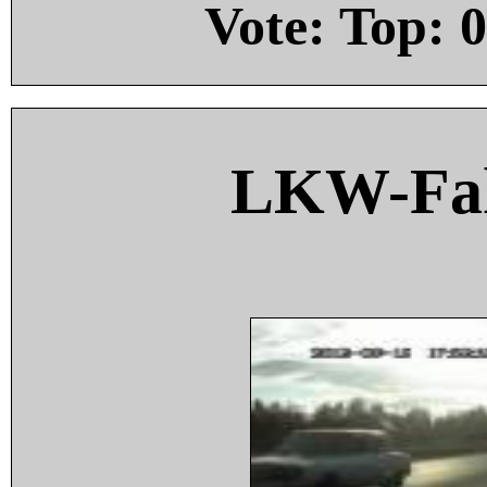
Vote: Top:
0
LKW-Fah