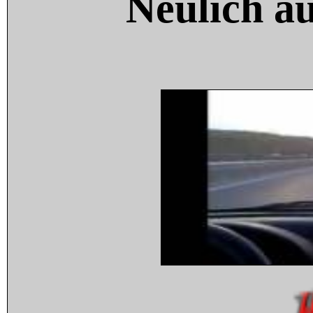
Neulich a