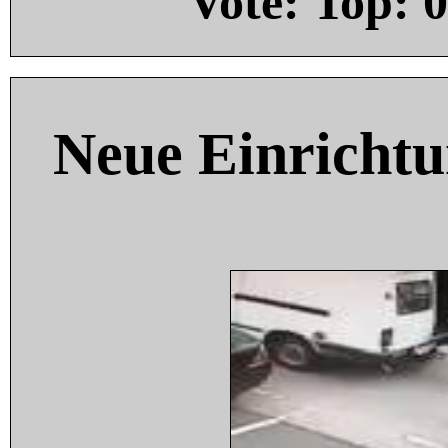
Vote: Top:
0
Neue Einricht