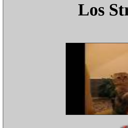
Los St