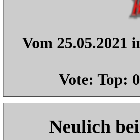
Vom 25.05.2021 in
Vote: Top:
0
Neulich be