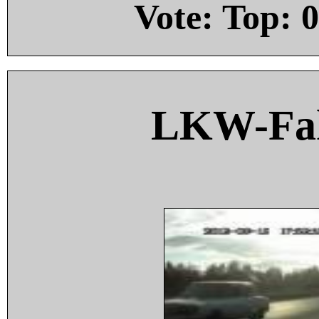
Vote: Top:
0
LKW-Fah