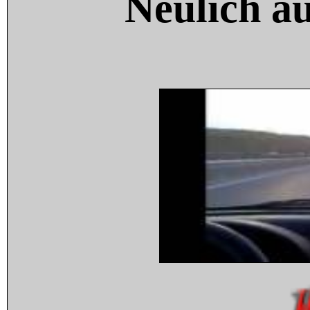
Neulich a