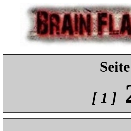
Seite
[ 1 ]