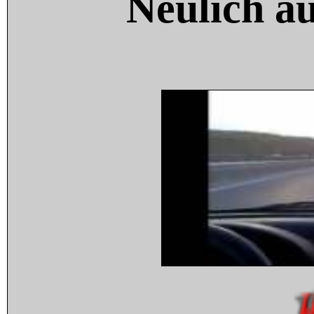
Neulich a