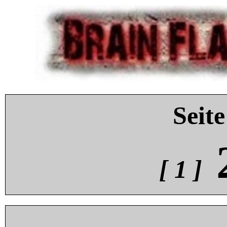
Seite
[ 1 ]