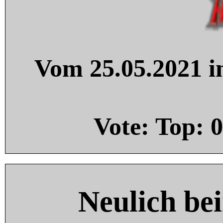
Vom 25.05.2021 in
Vote: Top:
0
Neulich be