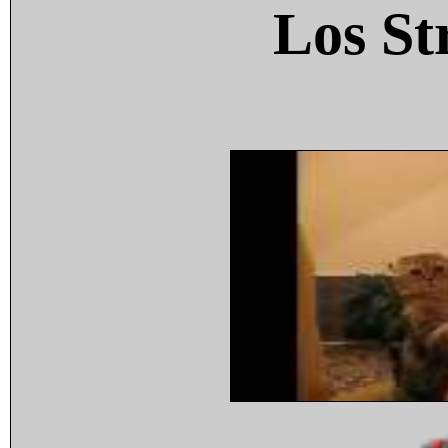
Los St