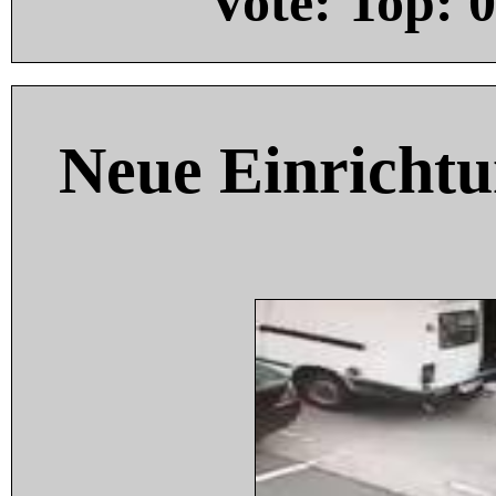
Vote: Top:
0
Neue Einricht