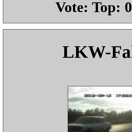
Vote: Top:
0
LKW-Fah