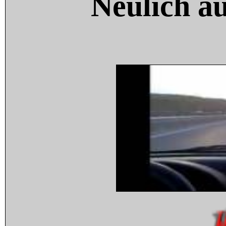
Neulich a