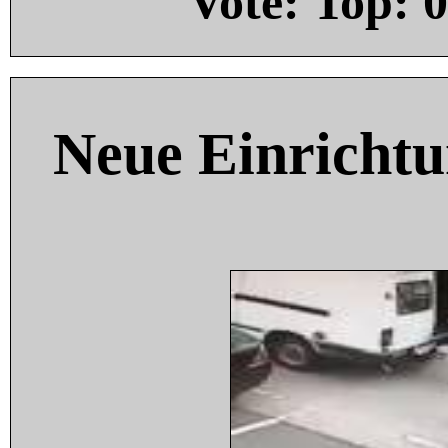
Vote: Top:
0
Neue Einricht