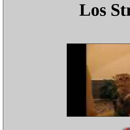
Los St