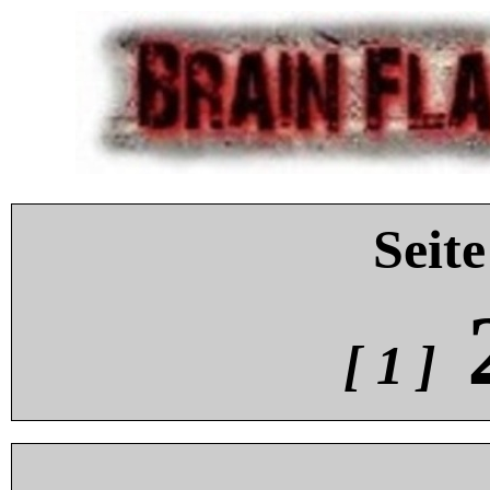
Seite
[ 1 ]