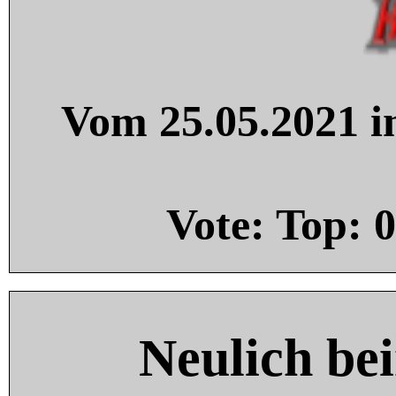
Vom 25.05.2021 in
Vote: Top:
0
Neulich be