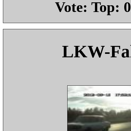
Vote: Top:
0
LKW-Fah