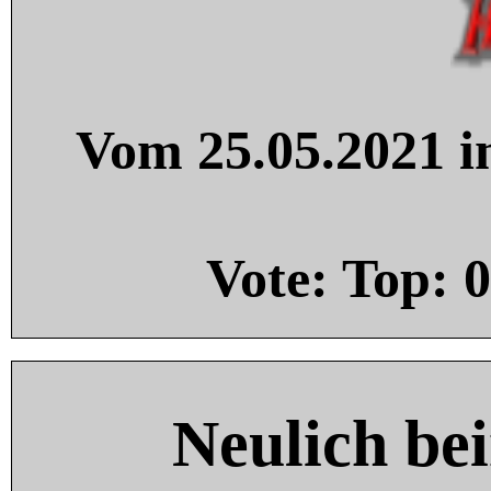
Vom 25.05.2021 in
Vote: Top:
0
Neulich be