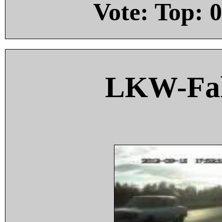
Vote: Top:
0
LKW-Fah