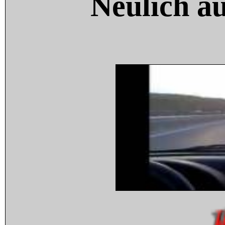
Neulich a