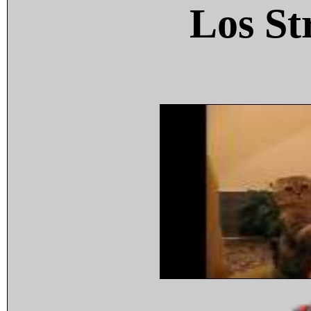
Los St