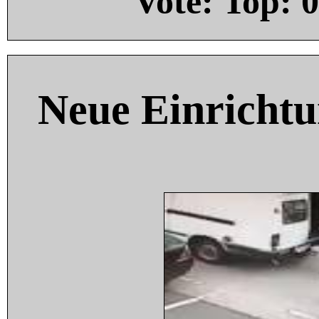
Vote: Top:
0
Neue Einricht