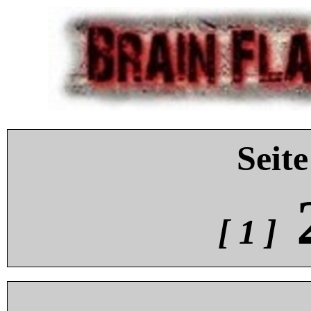
Seite
[ 1 ]