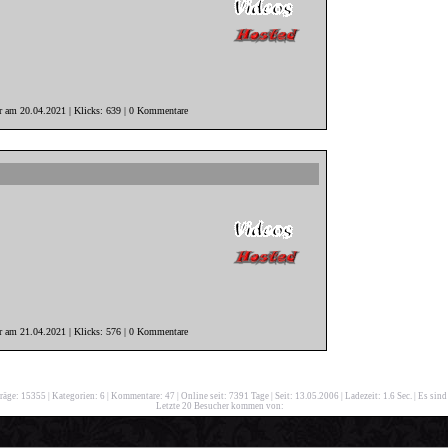
er am 20.04.2021 | Klicks: 639 | 0 Kommentare
er am 21.04.2021 | Klicks: 576 | 0 Kommentare
träge: 15355
|
Kategorien: 6
|
Kommentare: 47
|
Online seit: 7391 Tage
|
Seit: 13.05.2006
|
Ladezeit: 1.6 Sec.
|
Es sind
Letzte 20 Besucher kommen von: