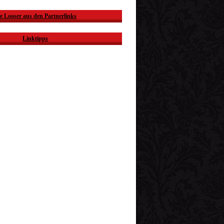
e Looser aus den Partnerlinks
Linktipps