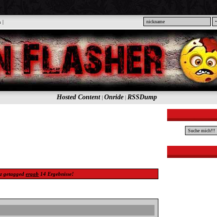
n
|
Hosted Content
Onride
RSSDump
|
|
z
getagged
ergab
14
Ergebnisse!