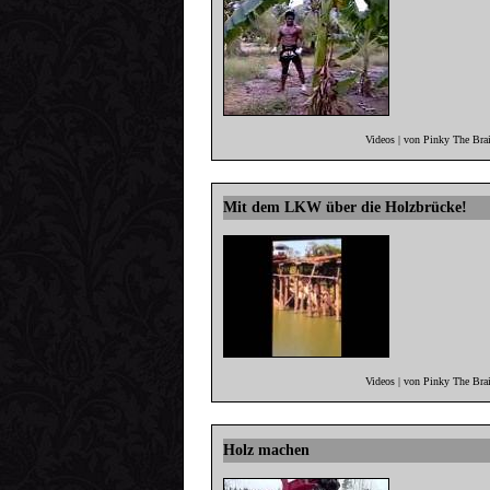
Videos | von Pinky The Bra
Mit dem LKW über die Holzbrücke!
Videos | von Pinky The Bra
Holz machen