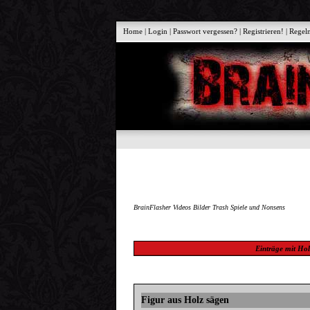
Home
|
Login
|
Passwort vergessen?
|
Registrieren!
|
Regel
BrainFlasher Videos Bilder Trash Spiele und Nonsens
Einträge mit
Hol
Figur aus Holz sägen