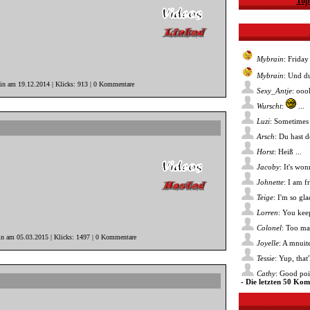
Top
Mybrain
: Friday
Mybrain
: Und du
ain am 19.12.2014 | Klicks: 913 | 0 Kommentare
Sexy_Antje
: ooo
Wurscht
:
...
Luzi
: Sometimes 
Arsch
: Du hast 
Horst
: Heiß ...
Jacoby
: It's wo
Johnette
: I am f
Teige
: I'm so gl
Lorren
: You kee
Colonel
: Too ma
in am 05.03.2015 | Klicks: 1497 | 0 Kommentare
Joyelle
: A mnuite
Tessie
: Yup, that
Cathy
: Good poin
- Die letzten 50 Ko