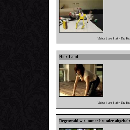
Videos | von Pinky The Br
Holz-Land
Videos | von Pinky The Br
Regenwald wir immer brutaler abgeholz