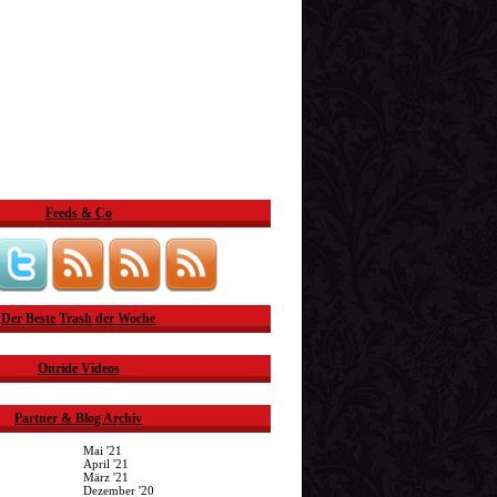
Feeds & Co
Der Beste Trash der Woche
Onride Videos
Partner & Blog Archiv
Mai '21
April '21
März '21
Dezember '20