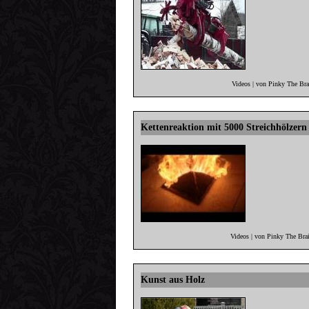
Videos | von Pinky The Br
Kettenreaktion mit 5000 Streichhölzern
Videos | von Pinky The Bra
Kunst aus Holz