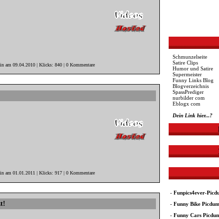
Schmunzelseite
Satire Clips
ain am 09.04.2010 | Klicks: 840 | 0 Kommentare
Humor und Satire
Supermeister
Funny Links Blog
Blogverzeichnis
SpassPrediger
nurbilder com
Eblogx com
Dein Link hier...?
ain am 01.01.2011 | Klicks: 917 | 0 Kommentare
-
Funpics4ever-Pic
t!
-
Funny Bike Picdu
-
Funny Cars Picdu