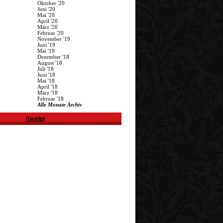
Oktober '20
Juni '20
Mai '20
April '20
März '20
Februar '20
November '19
Juni '19
Mai '19
Dezember '18
August '18
Juli '18
Juni '18
Mai '18
April '18
März '18
Februar '18
Alle Monate Archiv
Anzeige