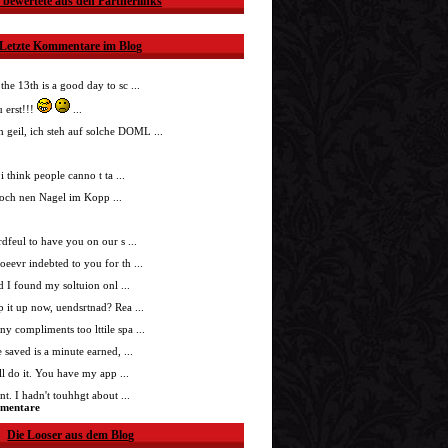
 bewertete aus den Partnerlinks
Letzte Kommentare im Blog
 the 13th is a good day to sc ...
 erst!!!
...
h geil, ich steh auf solche DOML ...
i think people canno t ta ...
doch nen Nagel im Kopp ...
nrdfeul to have you on our s ...
roeevr indebted to you for th ...
ad I found my soltuion onl ...
p it up now, uendsrtnad? Rea ...
ny compliments too lttile spa ...
 saved is a minute earned, ...
'll do it. You have my app ...
t. I hadn't touhhgt about ...
mmentare
Die Looser aus dem Blog