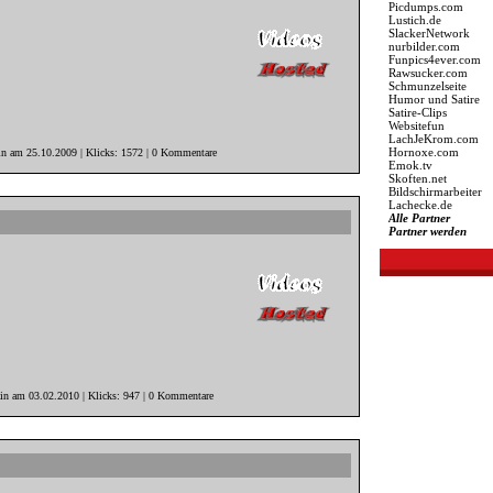
Picdumps.com
Lustich.de
SlackerNetwork
nurbilder.com
Funpics4ever.com
Rawsucker.com
Schmunzelseite
Humor und Satire
Satire-Clips
Websitefun
LachJeKrom.com
Hornoxe.com
in am 25.10.2009 | Klicks: 1572 | 0 Kommentare
Emok.tv
Skoften.net
Bildschirmarbeiter
Lachecke.de
Alle Partner
Partner werden
ain am 03.02.2010 | Klicks: 947 | 0 Kommentare